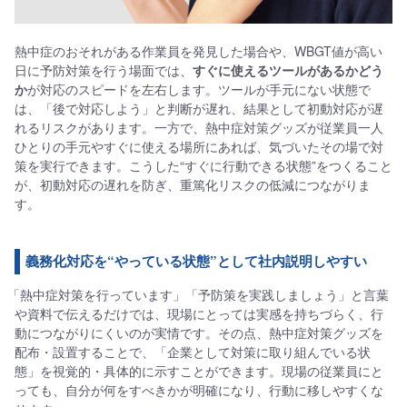
熱中症のおそれがある作業員を発見した場合や、WBGT値が高い
日に予防対策を行う場面では、
すぐに使えるツールがあるかどう
か
が対応のスピードを左右します。ツールが手元にない状態で
は、「後で対応しよう」と判断が遅れ、結果として初動対応が遅
れるリスクがあります。一方で、熱中症対策グッズが従業員一人
ひとりの手元やすぐに使える場所にあれば、気づいたその場で対
策を実行できます。こうした“すぐに行動できる状態”をつくること
が、初動対応の遅れを防ぎ、重篤化リスクの低減につながりま
す。
義務化対応を“やっている状態”として社内説明しやすい
「熱中症対策を行っています」「予防策を実践しましょう」と言葉
や資料で伝えるだけでは、現場にとっては実感を持ちづらく、行
動につながりにくいのが実情です。その点、熱中症対策グッズを
配布・設置することで、「企業として対策に取り組んでいる状
態」を視覚的・具体的に示すことができます。現場の従業員にと
っても、自分が何をすべきかが明確になり、行動に移しやすくな