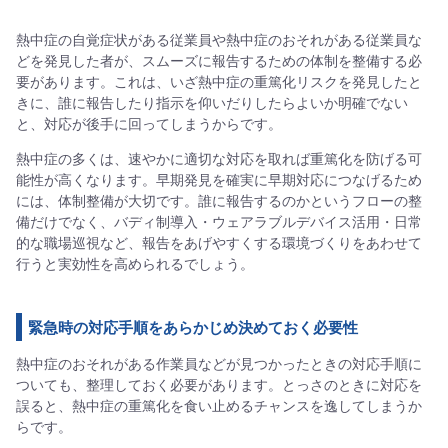
熱中症の自覚症状がある従業員や熱中症のおそれがある従業員な
どを発見した者が、スムーズに報告するための体制を整備する必
要があります。これは、いざ熱中症の重篤化リスクを発見したと
きに、誰に報告したり指示を仰いだりしたらよいか明確でない
と、対応が後手に回ってしまうからです。
熱中症の多くは、速やかに適切な対応を取れば重篤化を防げる可
能性が高くなります。早期発見を確実に早期対応につなげるため
には、体制整備が大切です。誰に報告するのかというフローの整
備だけでなく、バディ制導入・ウェアラブルデバイス活用・日常
的な職場巡視など、報告をあげやすくする環境づくりをあわせて
行うと実効性を高められるでしょう。
緊急時の対応手順をあらかじめ決めておく必要性
熱中症のおそれがある作業員などが見つかったときの対応手順に
ついても、整理しておく必要があります。とっさのときに対応を
誤ると、熱中症の重篤化を食い止めるチャンスを逸してしまうか
らです。