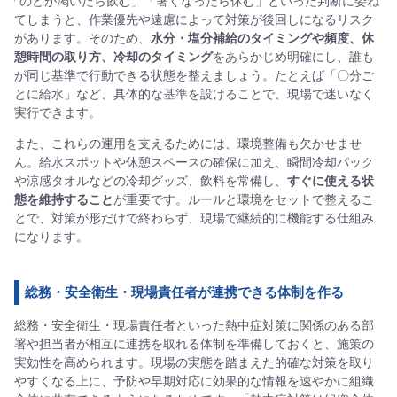
てしまうと、作業優先や遠慮によって対策が後回しになるリスク
があります。そのため、
水分・塩分補給のタイミングや頻度、休
憩時間の取り方、冷却のタイミング
をあらかじめ明確にし、誰も
が同じ基準で行動できる状態を整えましょう。たとえば「〇分ご
とに給水」など、具体的な基準を設けることで、現場で迷いなく
実行できます。
また、これらの運用を支えるためには、環境整備も欠かせませ
ん。給水スポットや休憩スペースの確保に加え、瞬間冷却パック
や涼感タオルなどの冷却グッズ、飲料を常備し、
すぐに使える状
態を維持すること
が重要です。ルールと環境をセットで整えるこ
とで、対策が形だけで終わらず、現場で継続的に機能する仕組み
になります。
総務・安全衛生・現場責任者が連携できる体制を作る
総務・安全衛生・現場責任者といった熱中症対策に関係のある部
署や担当者が相互に連携を取れる体制を準備しておくと、施策の
実効性を高められます。現場の実態を踏まえた的確な対策を取り
やすくなる上に、予防や早期対応に効果的な情報を速やかに組織