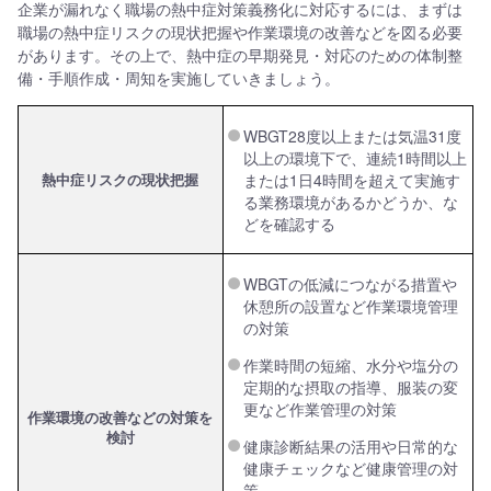
企業が漏れなく職場の熱中症対策義務化に対応するには、まずは
職場の熱中症リスクの現状把握や作業環境の改善などを図る必要
があります。その上で、熱中症の早期発見・対応のための体制整
備・手順作成・周知を実施していきましょう。
WBGT28度以上または気温31度
以上の環境下で、連続1時間以上
熱中症リスクの現状把握
または1日4時間を超えて実施す
る業務環境があるかどうか、な
どを確認する
WBGTの低減につながる措置や
休憩所の設置など作業環境管理
の対策
作業時間の短縮、水分や塩分の
定期的な摂取の指導、服装の変
更など作業管理の対策
作業環境の改善などの対策を
検討
健康診断結果の活用や日常的な
健康チェックなど健康管理の対
策