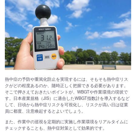
熱中症の予防や重篤化防止を実現するには、そもそも熱中症リス
クがどの程度あるのか、随時正しく把握できる必要があります。
そこで押さえておきたいポイントが、WBGTや作業環境の現状で
す。日本産業規格（JIS）に適合したWBGT指数計を導入するなど
して、日頃から熱中症リスクを可視化し、リスクが高い日は従業
員に都度、注意喚起するとよいでしょう。
また、作業中の巡視を定期的に実施し作業環境をリアルタイムに
チェックすることも、熱中症対策として効果的です。