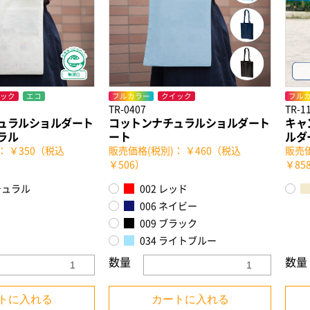
ック
エコ
フルカラー
クイック
フル
TR-0407
TR-1
ュラルショルダート
コットンナチュラルショルダート
キャ
ラル
ート
ルダ
： ￥350（税込
販売価格(税別)： ￥460（税込
販売価
￥506）
￥85
チュラル
002 レッド
006 ネイビー
009 ブラック
034 ライトブルー
数量
数量
トに入れる
カートに入れる