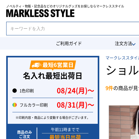
ノベルティ・物販・記念品などのオリジナルグッズを
お探しならマークレススタイル
ご利用ガイド
注文方法
マークレススタイル
ショル
名入れ最短出荷日
9件
の商品が見
08/24(月)〜
1色印刷
08/31(月)〜
フルカラー印刷
※印刷内容・商品により変動する場合がございます。
午前11時までで
商品のみ
ご注文
最短当日出荷