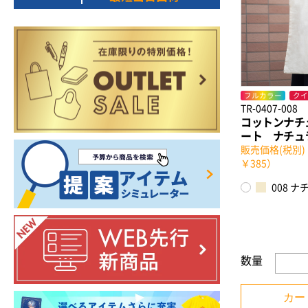
フルカラー
クイ
TR-0407-008
コットンナチ
ート ナチュ
販売価格(税別)
￥385）
008 ナ
数量
カー