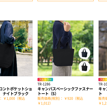
フルカラー
フル
TR-1286
TR-1
ロントポケットショ
キャンバスベーシックファスナー
キャ
 ナイトブラック
トート（S）
ト
 ￥1,000（税込
販売価格(税別)： ￥920（税込
販売価
￥1,012）
￥1,