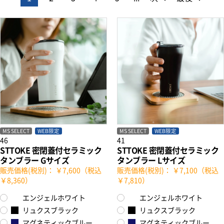
MS SELECT
WEB限定
MS SELECT
WEB限定
46
41
STTOKE 密閉蓋付セラミック
STTOKE 密閉蓋付セラミック
タンブラー Gサイズ
タンブラー Lサイズ
販売価格(税別)： ￥7,600（税込
販売価格(税別)： ￥7,100（税込
￥8,360）
￥7,810）
エンジェルホワイト
エンジェルホワイト
リュクスブラック
リュクスブラック
マグネティックブルー
マグネティックブルー