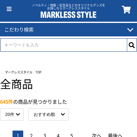
ノベルティ・物販・記念品などのオリジナルグッズを
お探しならマークレススタイル
こだわり検索
マークレススタイル TOP
全商品
645件
の商品が見つかりました
1
2
3
4
5
...
次へ
最後へ