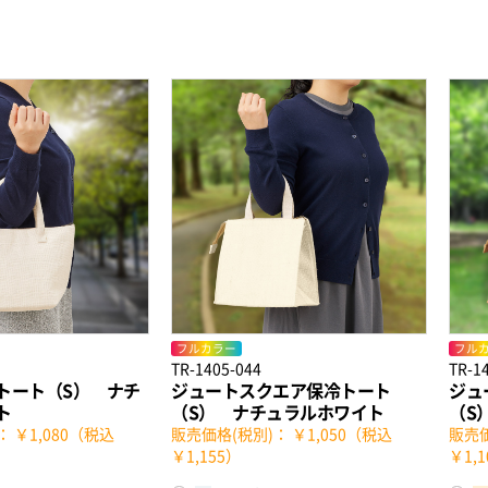
フルカラー
フル
TR-1405-044
TR-1
トート（S） ナチ
ジュートスクエア保冷トート
ジュ
ト
（S） ナチュラルホワイト
（S
 ￥1,080（税込
販売価格(税別)： ￥1,050（税込
販売価
￥1,155）
￥1,