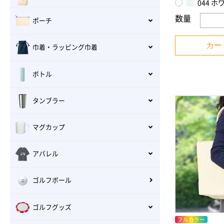
044 ホ
数量
ポーチ
カー
巾着・ラッピング巾着
ボトル
タンブラー
マグカップ
アパレル
ゴルフボール
ゴルフグッズ
フルカラー