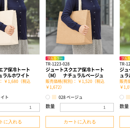
フルカラー
フル
TR-1223-028
TR-1
エア保冷トート
ジュートスクエア保冷トート
ジュ
ュラルホワイト
（M） ナチュラルベージュ
ュラ
 ￥1,680（税込
販売価格(税別)： ￥1,520（税込
販売価
￥1,672）
￥1,
ワイト
028 ベージュ
数量
数量
トに入れる
カートに入れる