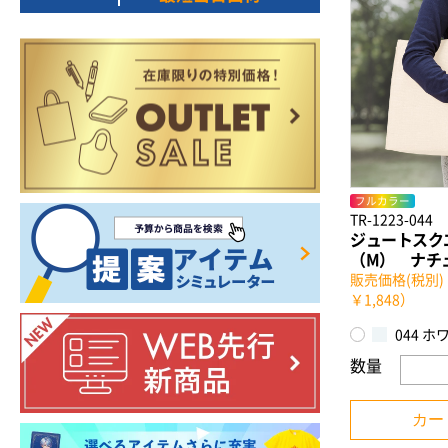
フルカラー
TR-1223-044
ジュートスク
（M） ナチ
販売価格(税別)：
￥1,848）
044 ホ
数量
カー