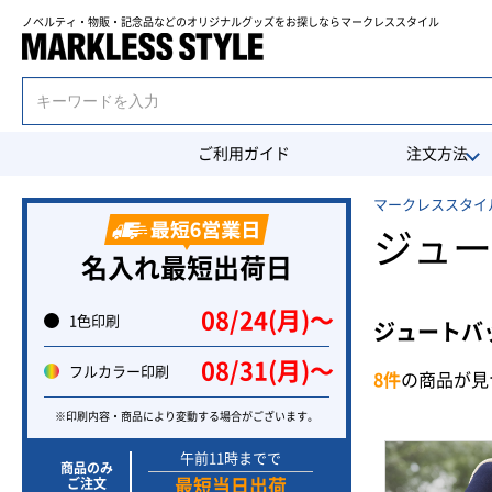
ノベルティ・物販・記念品などのオリジナルグッズを
お探しならマークレススタイル
ご利用ガイド
注文方法
マークレススタイル
ジュー
名入れ最短出荷日
08/24(月)〜
1色印刷
ジュートバ
08/31(月)〜
フルカラー印刷
8件
の商品が見
※印刷内容・商品により変動する場合がございます。
午前11時までで
商品のみ
ご注文
最短当日出荷