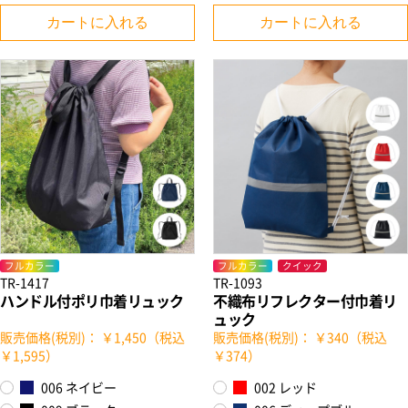
カートに入れる
カートに入れる
フルカラー
フルカラー
クイック
TR-1417
TR-1093
ハンドル付ポリ巾着リュック
不織布リフレクター付巾着リ
ュック
販売価格(税別)： ￥1,450（税込
販売価格(税別)： ￥340（税込
￥1,595）
￥374）
006 ネイビー
002 レッド