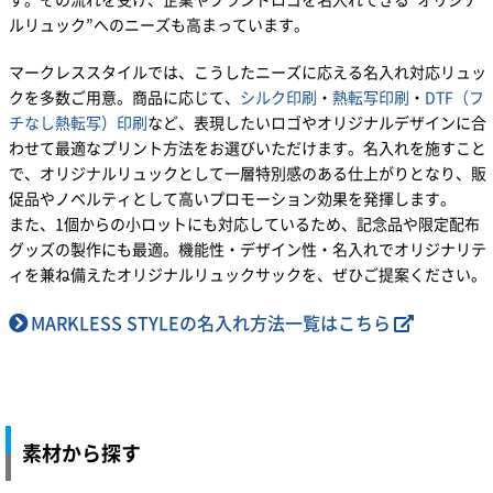
す。その流れを受け、企業やブランドロゴを名入れできる“オリジナ
ルリュック”へのニーズも高まっています。
マークレススタイルでは、こうしたニーズに応える名入れ対応リュッ
クを多数ご用意。商品に応じて、
シルク印刷
・
熱転写印刷
・
DTF（フ
チなし熱転写）印刷
など、表現したいロゴやオリジナルデザインに合
わせて最適なプリント方法をお選びいただけます。名入れを施すこと
で、オリジナルリュックとして一層特別感のある仕上がりとなり、販
促品やノベルティとして高いプロモーション効果を発揮します。
また、1個からの小ロットにも対応しているため、記念品や限定配布
グッズの製作にも最適。機能性・デザイン性・名入れでオリジナリテ
ィを兼ね備えたオリジナルリュックサックを、ぜひご提案ください。
MARKLESS STYLEの名入れ方法一覧はこちら
素材から探す