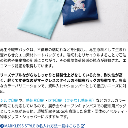
再生不織布バッグは、不織布の端切れなどを回収し、再生原料として生まれ
変わらせたエコ素材トートバッグです。端切れをリサイクルすることで石油
の節約や廃棄物の削減につながり、その環境負荷軽減の観点が評価され、エ
コマーク認証を取得しています。
リーズナブルながらもしっかりと縫製仕上げをしているため、耐久性が高
く、軽くて丈夫なのがマークレススタイルの不織布バッグの特徴です。
豊富
なカラーバリエーションで、資料入れやショッパーとして幅広いニーズに対
応。
シルク印刷
や、
熱転写印刷
・
DTF印刷（フチなし熱転写）
などのフルカラー
印刷にも対応しているので、展示会やオープンキャンパスでの配布用バッグ
として人気がある他、環境配慮やSDGsを意識した企業・団体のノベルティ・
物販グッズ・ショッパーにおすすめです。
MARKLESS STYLEの名入れ方法一覧はこちら