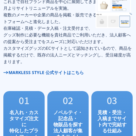
これまで自社ブランド商品を中心に展開してきましたが、
2026年3
月よりサイトリニューアルを実施。
複数のメーカーや企業の商品を掲載・販売できる
オープンECプラッ
トフォームへと進化しました。
在庫確認・見積・データ入稿・注文受付まで、
グッズ制作に必要な機能を貴社商品でご利用いただき、
法人顧客へ
の提案から受注までをスムーズに対応いただけます。
カスタマイズグッズのECサイトとして認知されているので、
商品を
掲載するだけで、既存の法人ニーズとマッチングし、
受注確度が高
まります。
MARKLESS STYLE 公式サイトはこちら
名入れ・カス
ノベルティ・
見積・受注・
タマイズ注文
記念品・
入稿まで
サイ
に
物販品を探す
ト内で
完結す
特化したプラ
法人顧客が集
る仕組み