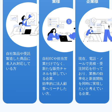
業様
企業様
自社製品や受託
製造した商品に
自社ECや担当営
現在、電話・メ
名入れ対応して
業だけでなく、
ールで見積・受
いる方
新たな販売チャ
注対応を行って
ネルを探してい
おり、業務の効
る企業。
率化と新規開拓
効率的に法人顧
を同時に実現し
客へリーチした
たいと考えてい
い方。
る企業。