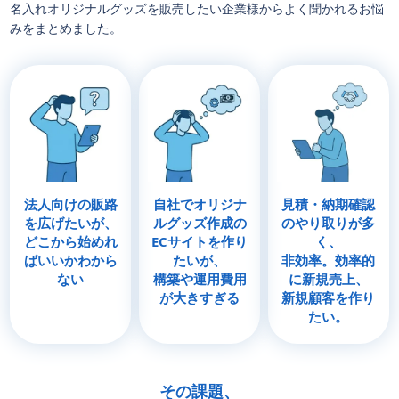
名入れオリジナルグッズを販売したい企業様からよく聞かれるお悩
みをまとめました。
法人向けの販路
自社でオリジナ
見積・納期確認
を広げたいが、
ルグッズ作成の
の
やり取りが多
どこから始めれ
ECサイトを作り
く、
ばいいか
わから
たいが、
非効率。効率的
ない
構築や運用費用
に新規売上、
が大きすぎる
新規顧客を作り
たい。
その課題、