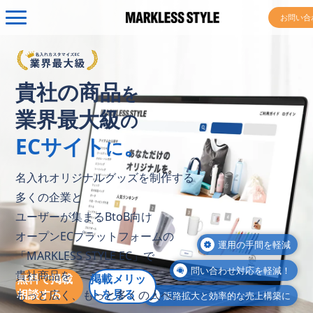
お問い合
貴社の商品
を
業界最大級
の
ECサイト
。
に
名入れオリジナルグッズを制作する
多くの企業と
ユーザーが集まるBtoB向け
オープンECプラットフォームの
運用の手間を軽減
「MARKLESS STYLE EC」で
問い合わせ対応を軽減！
貴社商品を
無料で掲載
掲載メリッ
相談する
トを見る
もっと広く、もっと多くの人へ。
販路拡大と効率的な売上構築に