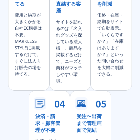
てる
直結する客
を削減
層
費用と納期が
価格・在庫・
大きくかかる
納期をサイト
サイトを訪れ
自社EC構築は
で自動表示。
るのは「名入
不要。
「いくらです
れグッズを探
MARKLESS
か？」「在庫
している法人
STYLEに掲載
はあります
様」。商品を
するだけで、
か？」といっ
掲載するだけ
すぐに法人向
た問い合わせ
で、ニーズと
け販売の場を
を大幅に削減
商材がマッチ
持てる。
できる。
しやすい環
境。
04
05
決済・請
受注〜出荷
求・顧客管
まで管理画
理が不要
面で完結