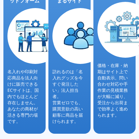
ットフォーム
まるサイト
価格・在庫・納
名入れや印刷対
訪れるのは「名
期はサイト上で
応商品を法人向
入れグッズを今
自動表示。問い
けに販売できる
すぐ発注
した
合わせ対応や手
ECサイトは、国
い」法人担当
作業の見積業務
内でもほとんど
者。
が大幅に減り、
存在しません。
営業ゼロでも、
受注から出荷ま
あなたの商材が
購買意欲の高い
で効率よく進め
活きる専門の場
顧客に商品を届
られます。
です。
けられます。