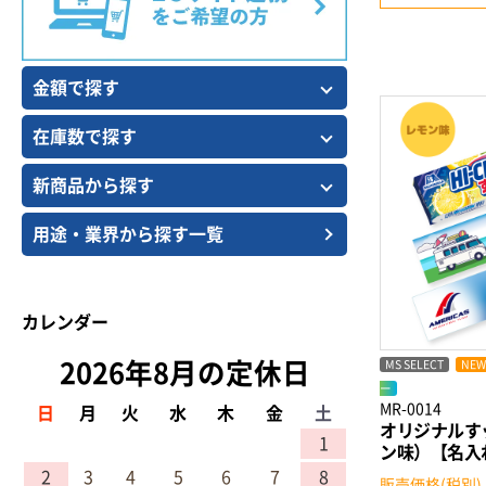
金額で探す
在庫数で探す
新商品から探す
用途・業界から探す一覧
カレンダー
MS SELECT
NEW
2026年8月の定休日
ー
MR-0014
日
月
火
水
木
金
土
オリジナルす
1
ン味）【名入
2
3
4
5
6
7
8
販売価格(税別)