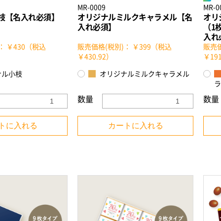
MR-0009
MR-0
お買い物を続ける
カートへ進む
枝【名入れ必須】
オリジナルミルクキャラメル【名
オリ
入れ必須】
（1
入れ
： ￥430（税込
販売価格(税別)： ￥399（税込
販売価
￥430.92）
￥191
ナル小枝
オリジナルミルクキャラメル
ラ
数量
数量
トに入れる
カートに入れる