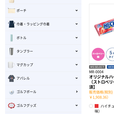
ポーチ
巾着・ラッピング巾着
ボトル
タンブラー
マグカップ
MS SELECT
WE
MR-0004
オリジナルハ
アパレル
（ストロベリ
須】
ゴルフボール
販売価格(税別)：
￥1,908.36）
ゴルフグッズ
ハイチ
味）