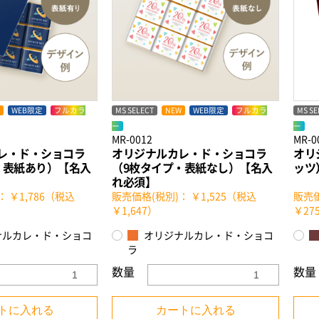
WEB限定
フルカラ
MS SELECT
NEW
WEB限定
フルカラ
MS SE
ー
ー
MR-0012
MR-0
レ・ド・ショコラ
オリジナルカレ・ド・ショコラ
オリ
・表紙あり）【名入
（9枚タイプ・表紙なし）【名入
ッツ
れ必須】
 ￥1,786（税込
販売価格(税別)： ￥1,525（税込
販売価
￥1,647）
￥27
ナルカレ・ド・ショコ
オリジナルカレ・ド・ショコ
ラ
数量
数量
トに入れる
カートに入れる