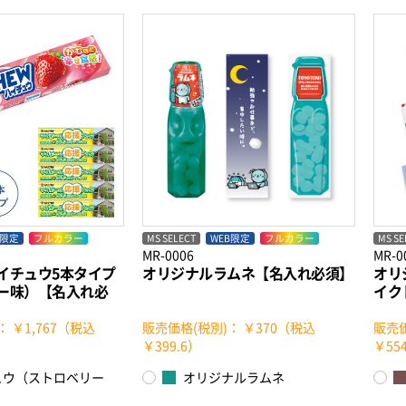
B限定
フルカラー
MS SELECT
WEB限定
フルカラー
MS SE
MR-0006
MR-0
イチュウ5本タイプ
オリジナルラムネ【名入れ必須】
オリ
ー味）【名入れ必
イク
 ￥1,767（税込
販売価格(税別)： ￥370（税込
販売価
￥399.6）
￥554
ュウ（ストロベリー
オリジナルラムネ