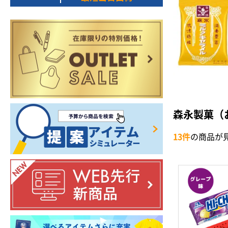
森永製菓（
13件
の商品が