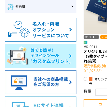
短納期
MS SELECT
NEW
ー
MR-0011
オリジナルカ
（9枚タイプ
れ必須】
販売価格(税別)：
￥1,928.88）
オリジ
ラ
数量
カー