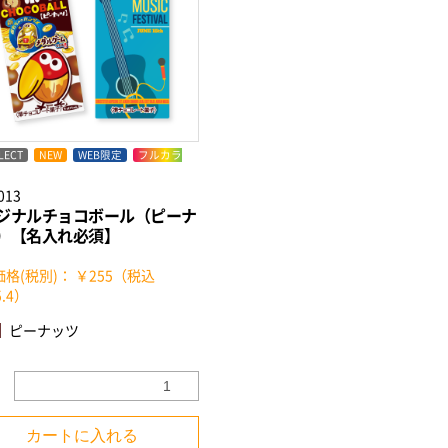
LECT
NEW
WEB限定
フルカラ
013
ジナルチョコボール（ピーナ
）【名入れ必須】
格(税別)： ￥255（税込
5.4）
ピーナッツ
カートに入れる