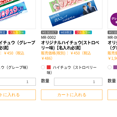
B限定
フルカラー
MS SELECT
WEB限定
フルカラー
MS SE
MR-0002
MR-0
イチュウ（グレープ
オリジナルハイチュウ(ストロベ
オリ
必須】
リー味)【名入れ必須】
（グ
： ￥450（税込
販売価格(税別)： ￥450（税込
販売価
￥486）
￥1,9
ュウ（グレープ味）
ハイチュウ（ストロベリー
味）
数量
数量
トに入れる
カートに入れる