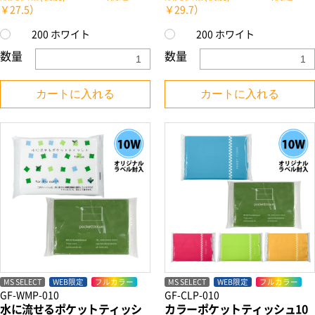
￥27.5）
￥29.7）
200 ホワイト
200 ホワイト
数量
数量
カートに入れる
カートに入れる
MS SELECT
WEB限定
フルカラー
MS SELECT
WEB限定
フルカラー
お買い物を続ける
カートへ進む
GF-WMP-010
GF-CLP-010
水に流せるポケットティッシ
カラーポケットティッシュ10