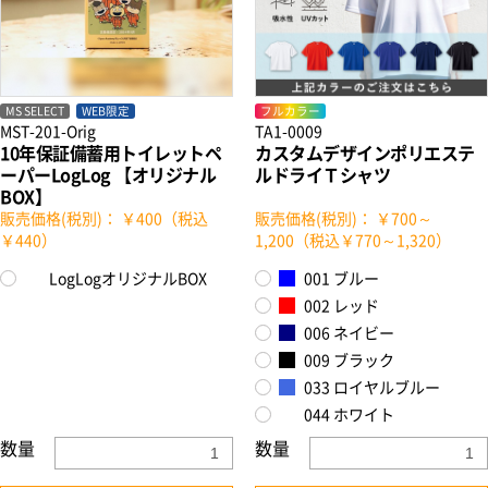
MS SELECT
WEB限定
フルカラー
MST-201-Orig
TA1-0009
10年保証備蓄用トイレットペ
カスタムデザインポリエステ
ーパーLogLog 【オリジナル
ルドライＴシャツ
BOX】
販売価格(税別)： ￥400（税込
販売価格(税別)： ￥700～
￥440）
1,200（税込￥770～1,320）
LogLogオリジナルBOX
001 ブルー
002 レッド
006 ネイビー
009 ブラック
033 ロイヤルブルー
044 ホワイト
数量
数量