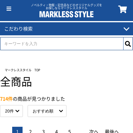
ノベルティ・物販・記念品などのオリジナルグッズを
お探しならマークレススタイル
こだわり検索
マークレススタイル TOP
全商品
714件
の商品が見つかりました
1
2
3
4
5
...
次へ
最後へ