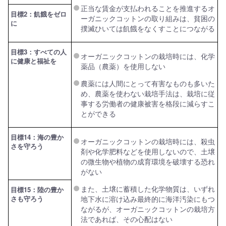
正当な賃金が支払われることを推進するオ
目標2：飢餓をゼロ
ーガニックコットンの取り組みは、貧困の
に
撲滅ひいては飢餓をなくすことにつながる
目標3：すべての人
オーガニックコットンの栽培時には、化学
に健康と福祉を
薬品（農薬）を使用しない
農薬には人間にとって有害なものも多いた
め、農薬を使わない栽培手法は、栽培に従
事する労働者の健康被害を格段に減らすこ
とができる
目標14：海の豊か
オーガニックコットンの栽培時には、殺虫
さを守ろう
剤や化学肥料などを使用しないので、土壌
の微生物や植物の成育環境を破壊する恐れ
がない
また、土壌に蓄積した化学物質は、いずれ
目標15：陸の豊か
さも守ろう
地下水に溶け込み最終的に海洋汚染にもつ
ながるが、オーガニックコットンの栽培方
法であれば、その心配はない