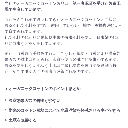
当社のオーガニックコットン製品は、
第三者認証を受けた製造工
場で生産しています
。
もちろんこれまで説明してきたオーガニックコットンと同様に、
農薬や化学肥料を3年以上使用していない土地で、有機農法によっ
て育てられています。
化学肥料の代わりに動植物由来の有機肥料を使い、殺虫剤の代わ
りに益虫などを活用しています。
また、収穫時も手摘みで行い、こうした栽培・収穫により温室効
果ガスの排出は抑えられ、水質汚染も軽減させる事ができます。
農薬を使用しない肥沃な土地は二酸化炭素を吸収する役割も持
ち、そこで働く人々の健康も改善されるのです。
▼オーガニックコットンのポイントまとめ
温室効果ガスの排出が少ない
従来のコットン栽培に比べて水質汚染を軽減させる事ができる
土壌を改善する