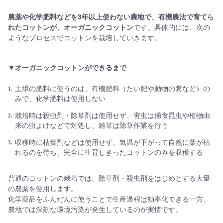
農薬や化学肥料などを3年以上使わない農地で、有機農法で育てら
れたコットンが、オーガニックコットン
です。具体的には、次の
ようなプロセスでコットンを栽培していきます。
▼オーガニックコットンができるまで
土壌の肥料に使うのは、有機肥料（たい肥や動物の糞など）の
みで、化学肥料は使用しない
栽培時は殺虫剤・除草剤は使用せず、害虫は捕食昆虫や植物由
来の虫よけなどで対処し、雑草は除草作業を行う
収穫時に枯葉剤などは使用せず、気温が下がって自然に葉が枯
れるのを待ち、完全に生育しきったコットンのみを収穫する
普通のコットンの栽培では、除草剤・殺虫剤をはじめとする大量
の農薬を使用します。
化学薬品をふんだんに使うことで生産過程は効率化できる一方、
農地では深刻な環境汚染が発生しているのが実情です。