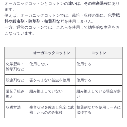
オーガニックコットンとコットンの
違いは、その生産過程
にあり
ます。
例えば、オーガニックコットンでは、栽培・収穫の際に、
化学肥
料や殺虫剤・除草剤・枯葉剤など
を使用しません。
一方、通常のコットンでは、これらを使用して効率的な生産をお
こなっています。
オーガニックコットン
コットン
化学肥料・
使用しない
使用する
除草剤など
殺虫剤など
害を与えない益虫を使用
使用する
遺伝子組み
組み換えしていない
組み換えしている場合が多
換え
い
収穫方法
生育状況を確認し
完全に成
枯葉剤などを使用し
一斉に
熟したもののみ収穫
収穫する