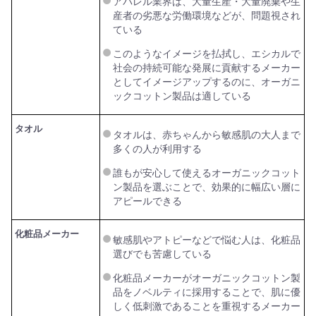
アパレル業界は、大量生産・大量廃棄や生
産者の劣悪な労働環境などが、問題視され
ている
このようなイメージを払拭し、エシカルで
社会の持続可能な発展に貢献するメーカー
としてイメージアップするのに、オーガニ
ックコットン製品は適している
タオル
タオルは、赤ちゃんから敏感肌の大人まで
多くの人が利用する
誰もが安心して使えるオーガニックコット
ン製品を選ぶことで、効果的に幅広い層に
アピールできる
化粧品メーカー
敏感肌やアトピーなどで悩む人は、化粧品
選びでも苦慮している
化粧品メーカーがオーガニックコットン製
品をノベルティに採用することで、肌に優
しく低刺激であることを重視するメーカー