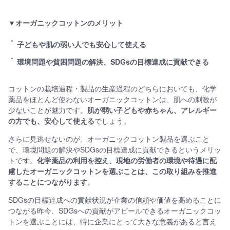
▼オーガニックコットンのメリット
子どもや肌の弱い人でも安心して使える
環境問題や貧困問題の解決、SDGsの目標達成に貢献できる
コットンの栽培過程・製品の生産過程のどちらにおいても、化学
薬品をほとんど使わないオーガニックコットンは、肌への刺激が
少ないことが魅力です。
肌が弱い子どもや赤ちゃん、アレルギー
の方でも、安心して使える
でしょう。
さらに見逃せないのが、オーガニックコットン製品を選ぶこと
で、環境問題の解決やSDGsの目標達成に貢献できるというメリッ
トです。
化学薬品の利用を控え、現地の労働者の環境や待遇に配
慮したオーガニックコットンを選ぶことは、この取り組みを推進
することにつながります
。
SDGsの目標達成への貢献状況が企業の信頼や価値を高めることに
つながる昨今、SDGsへの貢献がアピールできるオーガニックコッ
トンを選ぶことには、特に企業にとって大きな意義があると言え