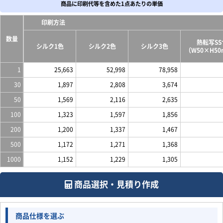
商品に印刷代等を含めた1点あたりの単価
印刷方法
数量
熱転写S
シルク1色
シルク2色
シルク3色
（W50×H5
1
25,663
52,998
78,958
30
1,897
2,808
3,674
50
1,569
2,116
2,635
100
1,323
1,597
1,856
200
1,200
1,337
1,467
500
1,172
1,271
1,368
1000
1,152
1,229
1,305
商品選択・見積り作成
商品仕様を選ぶ