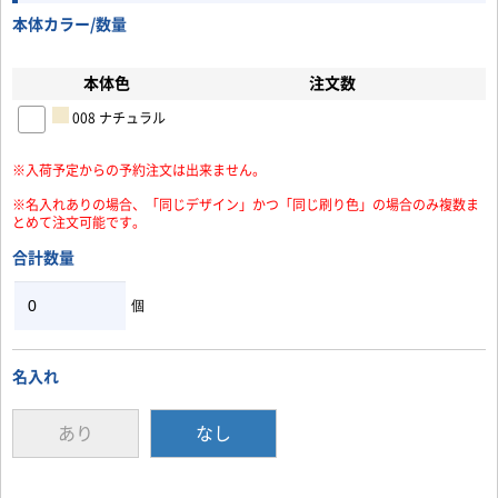
本体カラー/数量
本体色
注文数
008 ナチュラル
お買い物を続ける
カートへ進む
※入荷予定からの予約注文は出来ません。
※名入れありの場合、「同じデザイン」かつ「同じ刷り色」の場合のみ複数ま
とめて注文可能です。
合計数量
個
名入れ
あり
なし