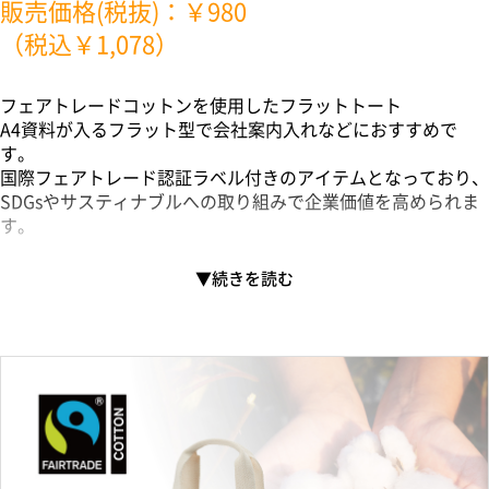
販売価格(税抜)：￥980
（税込￥1,078）
フェアトレードコットンを使用したフラットトート
A4資料が入るフラット型で会社案内入れなどにおすすめで
す。
国際フェアトレード認証ラベル付きのアイテムとなっており、
SDGsやサスティナブルへの取り組みで企業価値を高められま
す。
▼フェアトレードとは？
フェアトレードとは発展途上国の原料や製品を適正な価格で購
入することで、そのような国の人々の生活改善や自治るを支援
する活動です。
当製品に使用されているコットンもフェアトレード認証生産者
から基準に従って調達された認証コットンです。
▼国際フェアトレード認証コットンラベルとは？
国際フェアトレード認証ラベルは、その原料が生産されてか
ら、輸出入、加工、製造工程を経て「国際フェアトレード認証