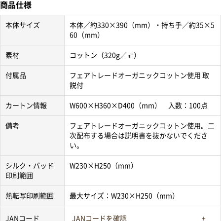
商品仕様
本体サイズ
本体／約330×390（mm）・持ち手／約35×5
60（mm）
素材
コットン（320g／㎡）
付属品
フェアトレードオーガニックコットン使用 取
説付
カートン情報
W600×H360×D400（mm） 入数：100点
備考
フェアトレードオーガニックコットン使用。二
次配布する場合は説明書を抜かないでくださ
い。
シルク・パッド
W230×H250（mm）
印刷範囲
熱転写印刷範囲
最大サイズ：W230×H250（mm）
JANコード
JANコードを確認