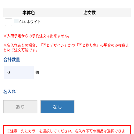
本体色
注文数
お買い物を続ける
カートへ進む
044 ホワイト
※入荷予定からの予約注文は出来ません。
※名入れありの場合、「同じデザイン」かつ「同じ刷り色」の場合のみ複数ま
とめて注文可能です。
合計数量
個
名入れ
あり
なし
※注意 先にカラーを選択してください。名入れ不可の商品は選択できま