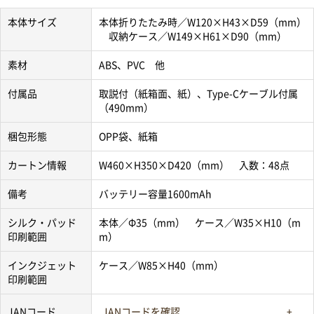
本体サイズ
本体折りたたみ時／W120×H43×D59（mm）
収納ケース／W149×H61×D90（mm）
素材
ABS、PVC 他
付属品
取説付（紙箱面、紙）、Type-Cケーブル付属
（490mm）
梱包形態
OPP袋、紙箱
カートン情報
W460×H350×D420（mm） 入数：48点
備考
バッテリー容量1600mAh
シルク・パッド
本体／Φ35（mm） ケース／W35×H10（m
印刷範囲
m）
インクジェット
ケース／W85×H40（mm）
印刷範囲
JANコード
JANコードを確認