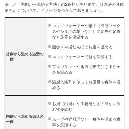
法」と「内側から温める方法」の2種類があります。各方法の具体
例をいくつか見て、イメージをつかんでおきましょう。
レッグウォーマーや靴下（温感ソック
スやシルクの靴下など）で足先や足首
など足元を保温する
腹巻きや湯たんぽでお腹を温める
外側から温める温活の
ネックウォーマーで首を保温する
一例
ブランケットや電気毛布でひざ下や全
身を温める
温感入浴剤を使ってお風呂で身体を温
める
お湯（白湯）や生姜湯などの温かい飲
み物を飲む
内側から温める温活の
スープや鍋料理など、身体を温める食
一例
事を意識する