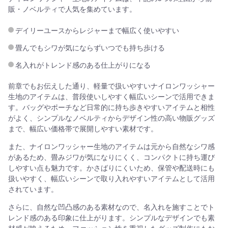
販・ノベルティで人気を集めています。
デイリーユースからレジャーまで幅広く使いやすい
畳んでもシワが気にならずいつでも持ち歩ける
名入れがトレンド感のある仕上がりになる
前章でもお伝えした通り、軽量で扱いやすいナイロンワッシャー
生地のアイテムは、普段使いしやすく幅広いシーンで活用できま
す。バッグやポーチなど日常的に持ち歩きやすいアイテムと相性
がよく、シンプルなノベルティからデザイン性の高い物販グッズ
まで、幅広い価格帯で展開しやすい素材です。
また、ナイロンワッシャー生地のアイテムは元から自然なシワ感
があるため、畳みジワが気になりにくく、コンパクトに持ち運び
しやすい点も魅力です。かさばりにくいため、保管や配送時にも
扱いやすく、幅広いシーンで取り入れやすいアイテムとして活用
されています。
さらに、自然な凹凸感のある素材なので、名入れを施すことでト
レンド感のある印象に仕上がります。シンプルなデザインでも素
材感が映えるため、ファッション性を重視したグッズ制作にもお