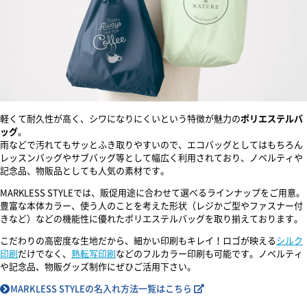
軽くて耐久性が高く、シワになりにくいという特徴が魅力の
ポリエステルバ
ッグ
。
雨などで汚れてもサッとふき取りやすいので、エコバッグとしてはもちろん
レッスンバッグやサブバッグ等として幅広く利用されており、ノベルティや
記念品、物販品としても人気の素材です。
MARKLESS STYLEでは、販促用途に合わせて選べるラインナップをご用意。
豊富な本体カラー、使う人のことを考えた形状（レジかご型やファスナー付
きなど）などの機能性に優れたポリエステルバッグを取り揃えております。
こだわりの高密度な生地だから、細かい印刷もキレイ！ロゴが映える
シルク
印刷
だけでなく、
熱転写印刷
などのフルカラー印刷も可能です。ノベルティ
や記念品、物販グッズ制作にぜひご活用下さい。
MARKLESS STYLEの名入れ方法一覧はこちら