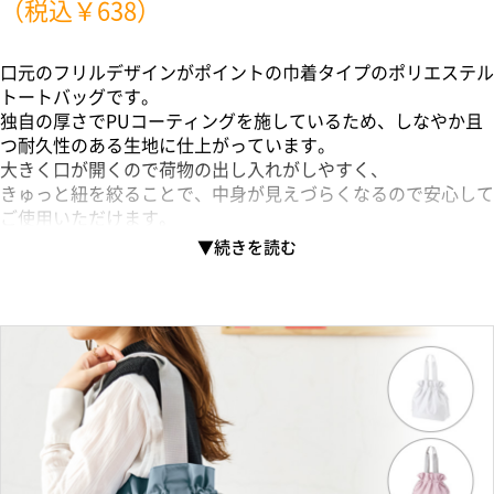
（税込￥638）
口元のフリルデザインがポイントの巾着タイプのポリエステル
トートバッグです。
独自の厚さでPUコーティングを施しているため、しなやか且
つ耐久性のある生地に仕上がっています。
大きく口が開くので荷物の出し入れがしやすく、
きゅっと紐を絞ることで、中身が見えづらくなるので安心して
ご使用いただけます。
またハンドルトップは二つ折りになっており、肩掛けがしやす
く荷物が多いときにもぴったりです。
お買い物バッグとしてはもちろん、ジムバッグなどアクティブ
シーンにも活躍します。
M・Lの2サイズ展開で、MサイズはA4サイズが横に入るしっか
りとしたサイズ感です。
全色熱転写印刷でフルカラー対応しており、またホワイトのみ
昇華転写にも対応しているので
エンタメ案件のご提案にもおすすめです。