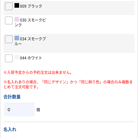
009 ブラック
030 スモークピ
ンク
034 スモークブ
お買い物を続ける
カートへ進む
ルー
044 ホワイト
※入荷予定からの予約注文は出来ません。
※名入れありの場合、「同じデザイン」かつ「同じ刷り色」の場合のみ複数ま
とめて注文可能です。
合計数量
個
名入れ