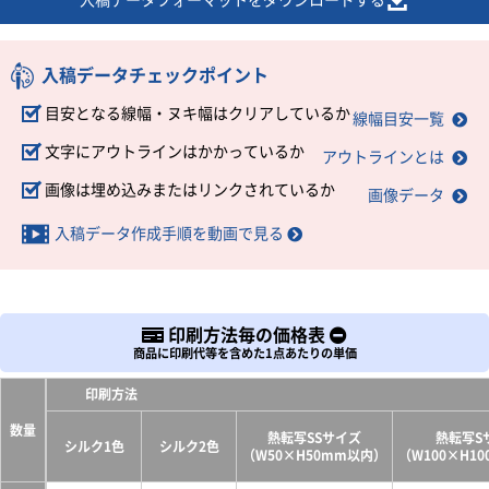
入稿データフォーマットをダウンロードする
入稿データチェックポイント
目安となる線幅・ヌキ幅はクリアしているか
線幅目安一覧
文字にアウトラインはかかっているか
アウトラインとは
画像は埋め込みまたはリンクされているか
画像データ
入稿データ作成手順を動画で見る
印刷方法毎の価格表
商品に印刷代等を含めた1点あたりの単価
印刷方法
数量
熱転写SSサイズ
熱転写S
シルク1色
シルク2色
（W50×H50mm以内）
（W100×H1