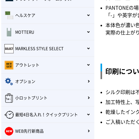
PANTONE
「-」や英字
ヘルスケア
本体色が濃い
実際の仕上が
MOTTERU
MARKLESS STYLE SELECT
アウトレット
印刷につ
オプション
シルク印刷は
小ロットプリント
加工特性上、
乾燥したイン
最短4日名入れ！クイックプリント
ご入稿いただく際
WEB先行新商品