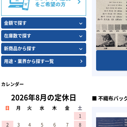
金額で探す
在庫数で探す
新商品から探す
用途・業界から探す一覧
カレンダー
2026年8月の定休日
不織布バッ
日
月
火
水
木
金
土
1
2
3
4
5
6
7
8