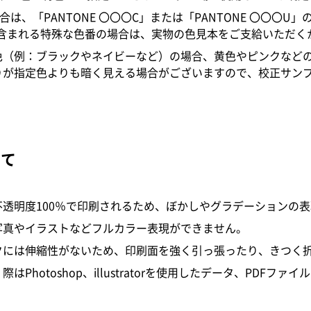
の場合は、「PANTONE 〇〇〇C」または「PANTONE 〇〇
が含まれる特殊な色番の場合は、実物の色見本をご支給いただく
色（例：ブラックやネイビーなど）の場合、黄色やピンクなど
りが指定色よりも暗く見える場合がございますので、校正サン
いて
不透明度100％で印刷されるため、ぼかしやグラデーションの
写真やイラストなどフルカラー表現ができません。
クには伸縮性がないため、印刷面を強く引っ張ったり、きつく
はPhotoshop、illustratorを使用したデータ、PDF