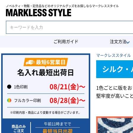
ノベルティ・物販・記念品などのオリジナルグッズを
お探しならマークレススタイル
ご利用ガイド
注文方法
マークレススタイル 
シルク・
名入れ最短出荷日
08/21(金)〜
1色印刷
1色ごとに版を
堅牢度が高いこ
08/28(金)〜
フルカラー印刷
※印刷内容・商品により変動する場合がございます。
午前11時までで
商品のみ
ご注文
最短当日出荷