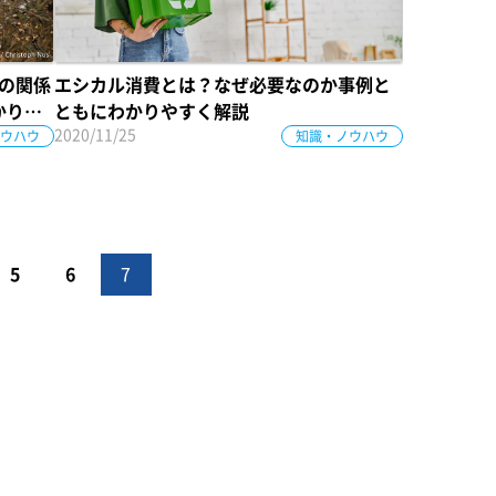
との関係
エシカル消費とは？なぜ必要なのか事例と
かりや
ともにわかりやすく解説
2020/11/25
ウハウ
知識・ノウハウ
5
6
7