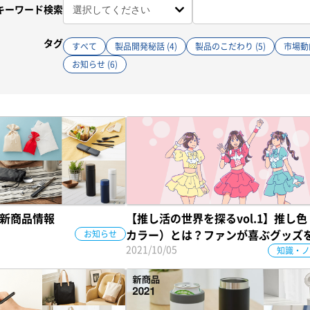
キーワード検索
タグ
すべて
製品開発秘話 (4)
製品のこだわり (5)
市場動向
お知らせ (6)
の新商品情報
【推し活の世界を探るvol.1】推し
お知らせ
カラー）とは？ファンが喜ぶグッズ
2021/10/05
カラー戦略を徹底解剖！
知識・ノ