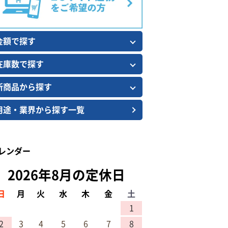
金額で探す
在庫数で探す
新商品から探す
用途・業界から探す一覧
レンダー
2026年8月の定休日
日
月
火
水
木
金
土
1
2
3
4
5
6
7
8