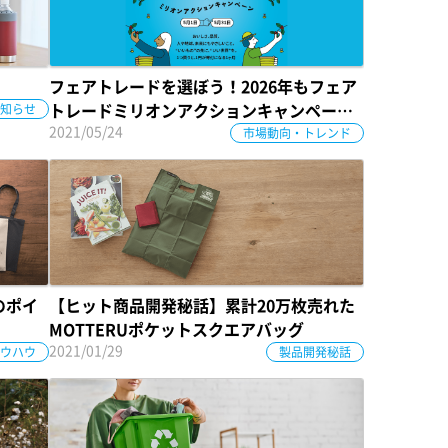
フェアトレードを選ぼう！2026年もフェア
知らせ
トレードミリオンアクションキャンペーン
2021/05/24
がスタート！
市場動向・トレンド
のポイ
【ヒット商品開発秘話】累計20万枚売れた
MOTTERUポケットスクエアバッグ
2021/01/29
ウハウ
製品開発秘話