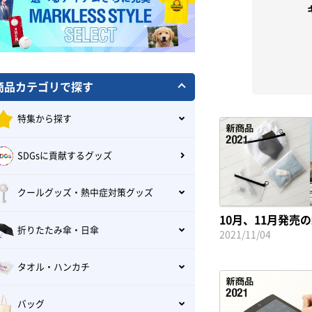
商品カテゴリで探す
特集から探す
SDGsに貢献するグッズ
クールグッズ・熱中症対策グッズ
10月、11月発売
折りたたみ傘・日傘
2021/11/04
タオル・ハンカチ
バッグ