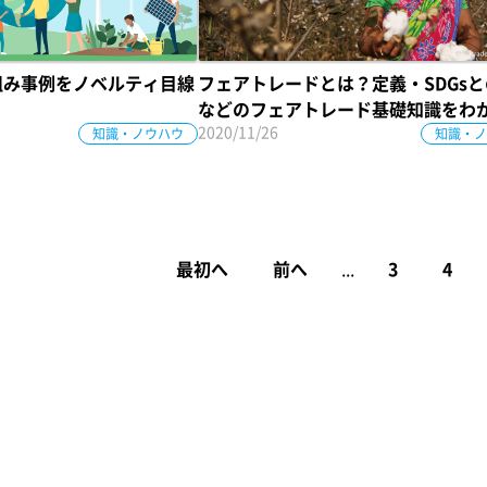
り組み事例をノベルティ目線
フェアトレードとは？定義・SDGs
などのフェアトレード基礎知識をわ
2020/11/26
知識・ノウハウ
すく解説！
知識・ノ
最初へ
前へ
...
3
4