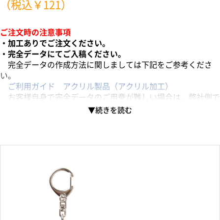
（税込￥121）
ご注文時の注意事項
・加工ありでご注文ください。
・完全データにてご入稿ください。
完全データの作成方法に関しましては下記をご参考くださ
い。
ご利用ガイド アクリル製品（アクリル加工）
お客様自身で完全データのご用意が難しい場合は、弊社側で
データ作成することが可能です。
その場合、データ調整費用が発生します。
1パーツごとに下記「データ作成費用」をカートに入れて同
じご注文でいただけますようお願いいたします。
アクリル製品データ作成費用（1パーツ）
スタンドと台座を連結させて持ち運べるアクリルキーホルダー
です。
キーホルダーとして持ち歩き、出先で作業をする時やカラオケ
等の推し活の際に、スタンドにして使用する事が可能です。
身に付けて良し、飾って良しの2way仕様！