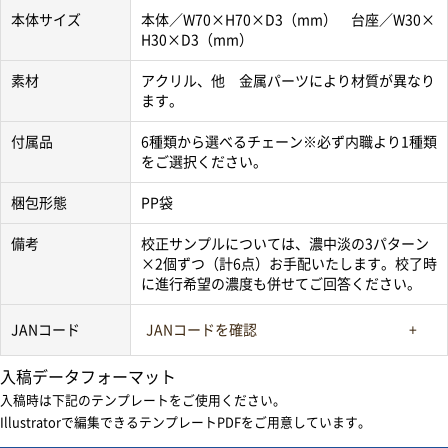
本体サイズ
本体／W70×H70×D3（mm） 台座／W30×
H30×D3（mm）
素材
アクリル、他 金属パーツにより材質が異なり
ます。
付属品
6種類から選べるチェーン※必ず内職より1種類
をご選択ください。
梱包形態
PP袋
備考
校正サンプルについては、濃中淡の3パターン
×2個ずつ（計6点）お手配いたします。校了時
に進行希望の濃度も併せてご回答ください。
JANコード
JANコードを確認
入稿データフォーマット
入稿時は下記のテンプレートをご使用ください。
Illustratorで編集できるテンプレートPDFをご用意しています。