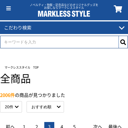
ノベルティ・物販・記念品などのオリジナルグッズを
お探しならマークレススタイル
こだわり検索
マークレススタイル TOP
全商品
2006件
の商品が見つかりました
前へ
1
2
3
4
5
...
次へ
最後へ