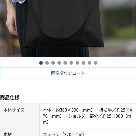
画像ダウンロード
商品仕様
本体サイズ
本体／約360×390（mm）・持ち手／約25×4
70（mm）・ショルダー部分／約25×900（m
m）
素材
コットン（320g／㎡）