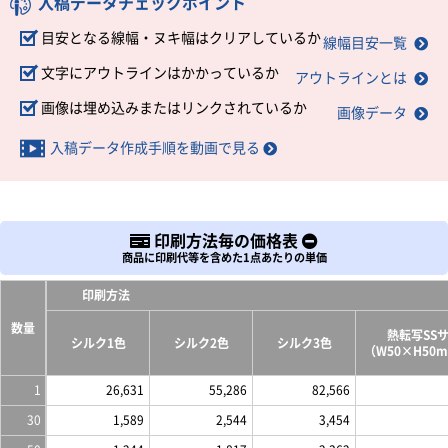
入稿データチェックポイント
目安となる線幅・ヌキ幅はクリアしているか
線幅目安一覧
文字にアウトラインはかかっているか
アウトラインとは
画像は埋め込みまたはリンクされているか
画像データ
入稿データ作成手順を動画で見る
印刷方法毎の価格表
商品に印刷代等を含めた1点あたりの単価
印刷方法
数量
熱転写SS
シルク1色
シルク2色
シルク3色
（W50×H50
1
26,631
55,286
82,566
30
1,589
2,544
3,454