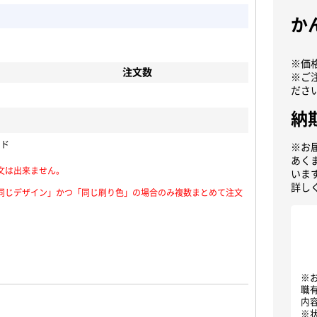
か
※価
注文数
※ご
ださ
納
ッド
※お
あく
文は出来ません。
いま
詳し
同じデザイン」かつ「同じ刷り色」の場合のみ複数まとめて注文
※
職
内
※