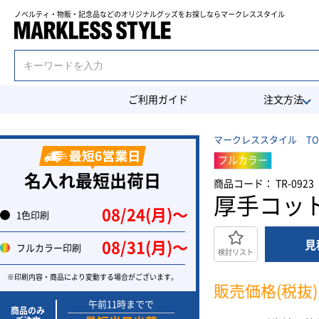
ノベルティ・物販・記念品などのオリジナルグッズを
お探しならマークレススタイル
ご利用ガイド
注文方法
マークレススタイル TO
フルカラー
名入れ最短出荷日
商品コード： TR-0923
厚手コッ
08/24(月)〜
1色印刷
見
08/31(月)〜
フルカラー印刷
検討リスト
※印刷内容・商品により変動する場合がございます。
販売価格(税抜)
午前11時までで
商品のみ