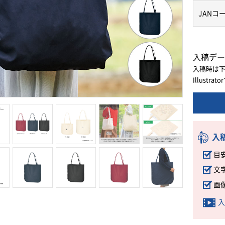
JANコ
入稿デー
入稿時は
Illust
入
目
文
画
入