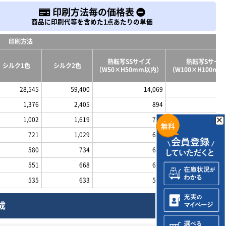
印刷方法毎の価格表
商品に印刷代等を含めた1点あたりの単価
印刷方法
熱転写SSサイズ
熱転写Sサイズ
シルク1色
シルク2色
（W50×H50mm以内）
（W100×H100m
28,545
59,400
14,069
1,376
2,405
894
1,002
1,619
779
721
1,029
694
580
734
628
551
668
616
535
633
592
成