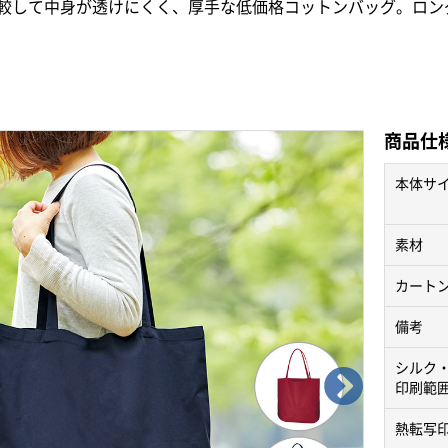
較して中身が透けにくく、厚手な低価格コットンバッグ。ロン
商品仕
本体サ
素材
カート
備考
シルク
印刷範
熱転写