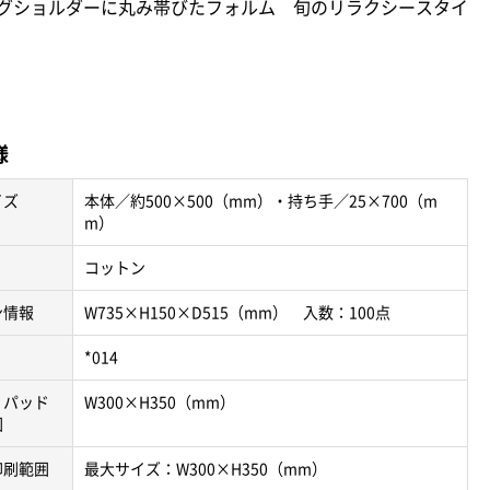
グショルダーに丸み帯びたフォルム 旬のリラクシースタイ
様
イズ
本体／約500×500（mm）・持ち手／25×700（m
m）
コットン
ン情報
W735×H150×D515（mm） 入数：100点
*014
・パッド
W300×H350（mm）
囲
印刷範囲
最大サイズ：W300×H350（mm）