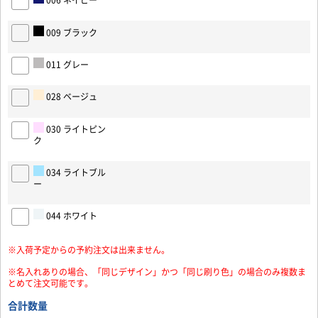
006 ネイビー
009 ブラック
011 グレー
028 ベージュ
030 ライトピン
ク
お買い物を続ける
カートへ進む
034 ライトブル
ー
044 ホワイト
※入荷予定からの予約注文は出来ません。
※名入れありの場合、「同じデザイン」かつ「同じ刷り色」の場合のみ複数ま
とめて注文可能です。
合計数量