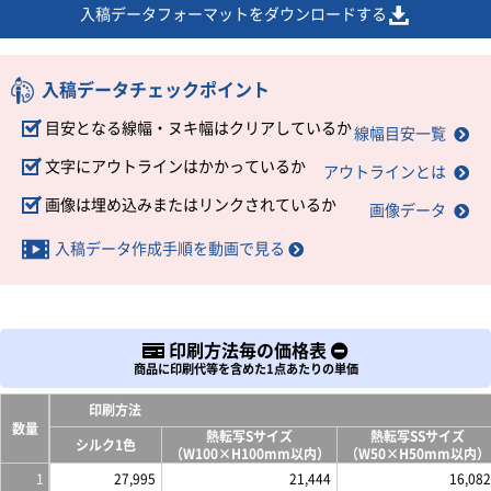
入稿データフォーマットをダウンロードする
入稿データチェックポイント
目安となる線幅・ヌキ幅はクリアしているか
線幅目安一覧
文字にアウトラインはかかっているか
アウトラインとは
画像は埋め込みまたはリンクされているか
画像データ
入稿データ作成手順を動画で見る
印刷方法毎の価格表
商品に印刷代等を含めた1点あたりの単価
印刷方法
数量
熱転写Sサイズ
熱転写SSサイズ
シルク1色
（W100×H100mm以内）
（W50×H50mm以内）
1
27,995
21,444
16,082