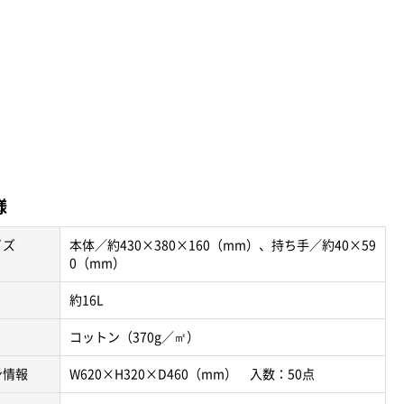
様
イズ
本体／約430×380×160（mm）、持ち手／約40×59
0（mm）
約16L
コットン（370g／㎡）
ン情報
W620×H320×D460（mm） 入数：50点