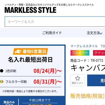
ノベルティ・物販・記念品などのオリジナルグッズを
お探しならマークレススタイル
ご利用ガイド
注文方法
マークレススタイル TO
フルカラー
クイッ
名入れ最短出荷日
商品コード： TR-0772
キャンバ
08/24(月)〜
1色印刷
見
08/31(月)〜
フルカラー印刷
検討リスト
※印刷内容・商品により変動する場合がございます。
販売価格(税抜)
午前11時までで
商品のみ