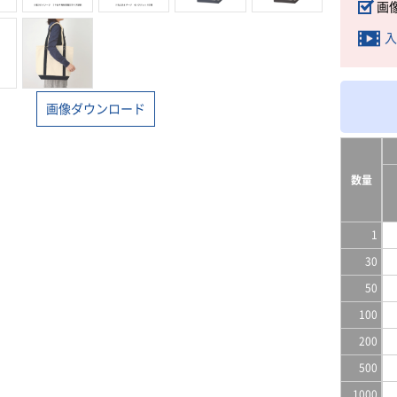
画
入
画像ダウンロード
数量
1
30
50
100
200
500
1000