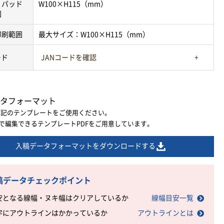
・パッド
W100×H115（mm）
囲
印刷範囲
最大サイズ：W100×H115（mm）
ード
JANコードを確認
タフォーマット
下記のテンプレートをご使用ください。
ratorで編集できるテンプレートPDFをご用意しています。
入稿データフォーマットをダウンロードする
稿データチェックポイント
安となる線幅・ヌキ幅はクリアしているか
線幅目安一覧
字にアウトラインはかかっているか
アウトラインとは