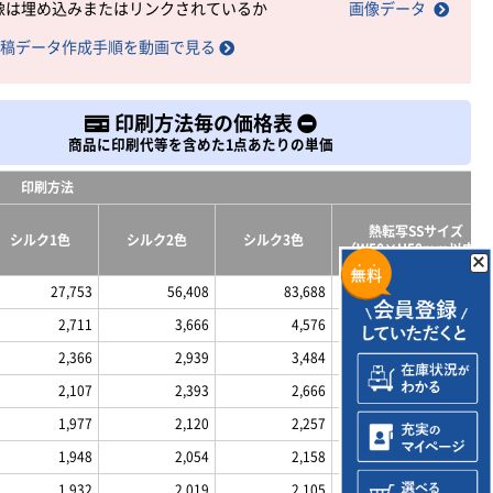
像は埋め込みまたはリンクされているか
画像データ
稿データ作成手順を動画で見る
印刷方法毎の価格表
商品に印刷代等を含めた1点あたりの単価
印刷方法
熱転写SSサイズ
シルク1色
シルク2色
シルク3色
（W50×H50mm以内）
27,753
56,408
83,688
15,477
2,711
3,666
4,576
2,302
2,366
2,939
3,484
2,187
2,107
2,393
2,666
2,102
1,977
2,120
2,257
2,036
1,948
2,054
2,158
2,024
1,932
2,019
2,105
2,000