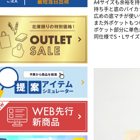
ご注文
最短当日出荷
A4サイズも余裕を
持ち手と底のバイカ
広めの底マチが使い
また外ポケットもつ
ポケット部分に単色
同仕様でS・Lサイ