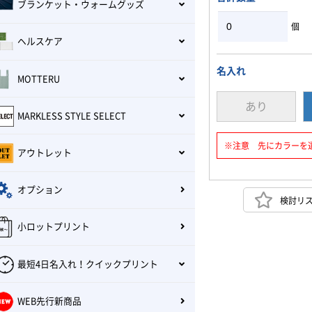
ブランケット・ウォームグッズ
個
ヘルスケア
名入れ
MOTTERU
あり
MARKLESS STYLE SELECT
※注意 先にカラーを
アウトレット
オプション
検討リ
小ロットプリント
最短4日名入れ！クイックプリント
WEB先行新商品