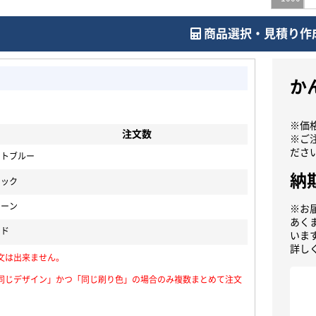
商品選択・見積り作
か
※価
注文数
※ご
ださ
イトブルー
納
ラック
リーン
※お
あく
ッド
いま
詳し
文は出来ません。
同じデザイン」かつ「同じ刷り色」の場合のみ複数まとめて注文