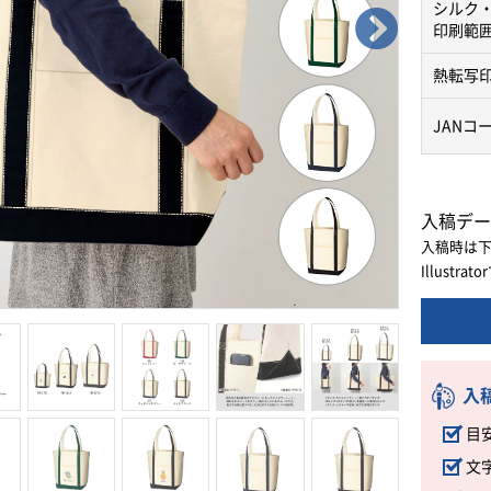
シルク
印刷範
熱転写
JANコ
入稿デー
入稿時は
Illust
入
目
文