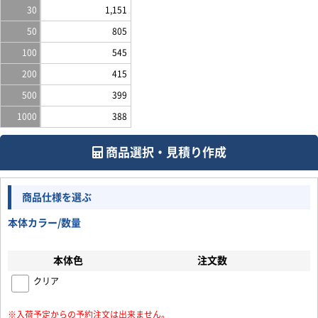
30
1,151
50
805
100
545
200
415
500
399
1000
388
商品選択・見積り作成
商品仕様を選ぶ
本体カラー/数量
本体色
注文数
クリア
お買い物を続ける
カートへ進む
※入荷予定からの予約注文は出来ません。