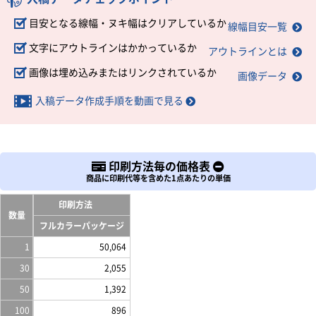
目安となる線幅・ヌキ幅はクリアしているか
線幅目安一覧
文字にアウトラインはかかっているか
アウトラインとは
画像は埋め込みまたはリンクされているか
画像データ
入稿データ作成手順を動画で見る
印刷方法毎の価格表
商品に印刷代等を含めた1点あたりの単価
印刷方法
数量
フルカラーパッケージ
1
50,064
30
2,055
50
1,392
100
896