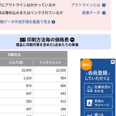
字にアウトラインはかかっているか
アウトラインとは
像は埋め込みまたはリンクされているか
画像データ
稿データ作成手順を動画で見る
印刷方法毎の価格表
商品に印刷代等を含めた1点あたりの単価
印刷方法
シルク1色
インクジェット
32,945
22,550
1,310
964
874
666
547
443
383
415
347
388