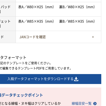
・パッド
表A／W80×H25（mm） 裏B／W80×H25（mm）
囲
ジェット
表A／W85×H35（mm） 裏B／W85×H35（mm）
囲
ード
JANコードを確認
タフォーマット
下記のテンプレートをご使用ください。
ratorで編集できるテンプレートPDFをご用意しています。
入稿データフォーマットをダウンロードする
稿データチェックポイント
安となる線幅・ヌキ幅はクリアしているか
線幅目安一覧