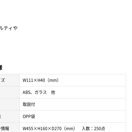
ルティや
様
イズ
W111×H40（mm）
ABS、ガラス 他
取説付
態
OPP袋
ン情報
W455×H160×D270（mm） 入数：250点