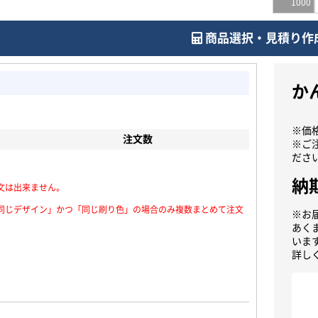
1000
商品選択・見積り作
か
※価
注文数
※ご
ださ
納
文は出来ません。
同じデザイン」かつ「同じ刷り色」の場合のみ複数まとめて注文
※お
あく
いま
詳し