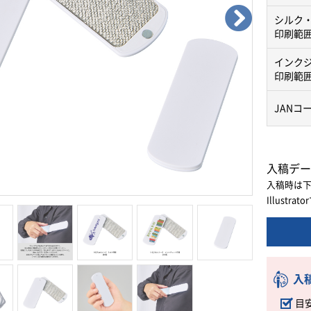
シルク
印刷範
インク
印刷範
JANコ
入稿デー
入稿時は
Illust
入
目