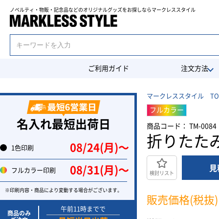
ノベルティ・物販・記念品などのオリジナルグッズを
お探しならマークレススタイル
ご利用ガイド
注文方法
マークレススタイル TO
フルカラー
名入れ最短出荷日
商品コード： TM-0084
折りたた
08/24(月)〜
1色印刷
見
08/31(月)〜
フルカラー印刷
検討リスト
※印刷内容・商品により変動する場合がございます。
販売価格(税抜)
午前11時までで
商品のみ