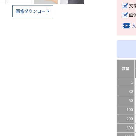
文
画像ダウンロード
画
入
数量
1
30
50
100
200
500