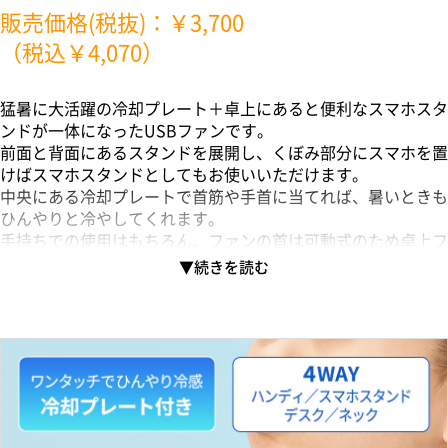
販売価格(税抜)：￥3,700
（税込￥4,070）
猛暑に大活躍の冷却プレート＋卓上にあると便利なスマホスタ
ンドが一体になったUSBファンです。
前面と背面にあるスタンドを展開し、くぼみ部分にスマホを置
けばスマホスタンドとしてもお使いいただけます。
中央にある冷却プレートで首筋や手首に当てれば、暑いときも
ひんやりと冷やしてくれます。
手持ちでの使用はもちろん、ファンの首は可動式のため卓上フ
ァンでも、
付属のネックストラップを使用して首から下げてもお使いいた
だけます。
本体に単色または、フルカラー印刷が可能で、店舗の高級ノベ
ルティや
キャラクターなどのエンタメ物販にもご提案いただけます。