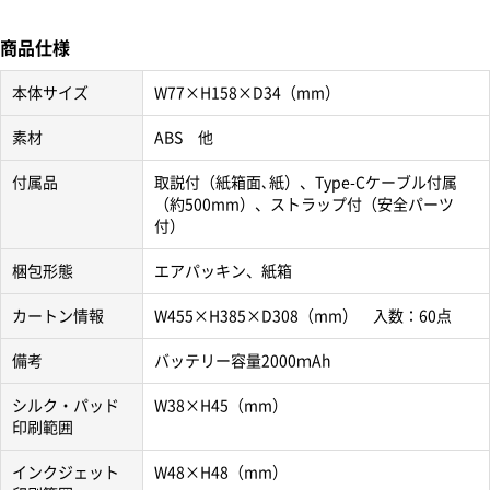
商品仕様
本体サイズ
W77×H158×D34（mm）
素材
ABS 他
付属品
取説付（紙箱面､紙）、Type-Cケーブル付属
（約500mm）、ストラップ付（安全パーツ
付）
梱包形態
エアパッキン、紙箱
カートン情報
W455×H385×D308（mm） 入数：60点
備考
バッテリー容量2000ｍAh
シルク・パッド
W38×H45（mm）
印刷範囲
インクジェット
W48×H48（mm）