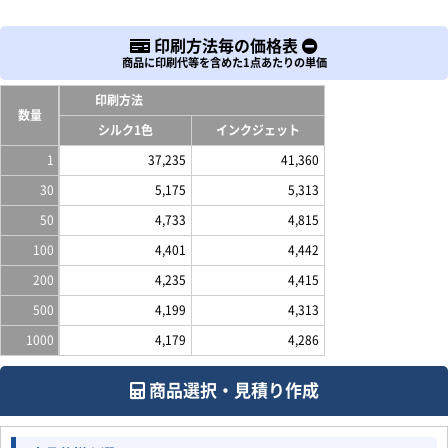
印刷方法毎の価格表
商品に印刷代等を含めた1点あたりの単価
印刷方法
数量
シルク1色
インクジェット
1
37,235
41,360
30
5,175
5,313
50
4,733
4,815
100
4,401
4,442
200
4,235
4,415
500
4,199
4,313
1000
4,179
4,286
商品選択・見積り作成