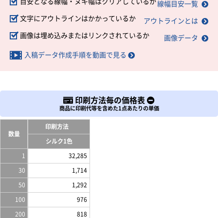
目安となる線幅・ヌキ幅はクリアしているか
線幅目安一覧
文字にアウトラインはかかっているか
アウトラインとは
画像は埋め込みまたはリンクされているか
画像データ
入稿データ作成手順を動画で見る
印刷方法毎の価格表
商品に印刷代等を含めた1点あたりの単価
印刷方法
数量
シルク1色
1
32,285
30
1,714
50
1,292
100
976
200
818