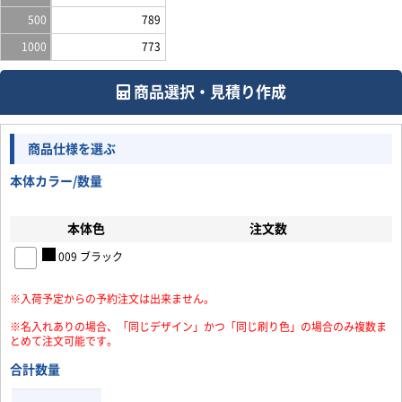
500
789
1000
773
商品選択・見積り作成
商品仕様を選ぶ
本体カラー/数量
本体色
注文数
009 ブラック
※入荷予定からの予約注文は出来ません。
お買い物を続ける
カートへ進む
※名入れありの場合、「同じデザイン」かつ「同じ刷り色」の場合のみ複数ま
とめて注文可能です。
合計数量