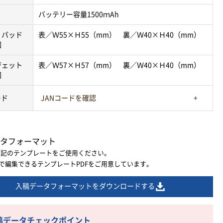
バッテリー容量1500ｍAh
・パッド
表／Ｗ55×Ｈ55（mm） 裏／Ｗ40×Ｈ40（mm）
囲
ジェット
表／Ｗ57×Ｈ57（mm） 裏／Ｗ40×Ｈ40（mm）
囲
ード
JANコードを確認
タフォーマット
下記のテンプレートをご使用ください。
ratorで編集できるテンプレートPDFをご用意しています。
入稿データフォーマットをダウンロードする
稿データチェックポイント