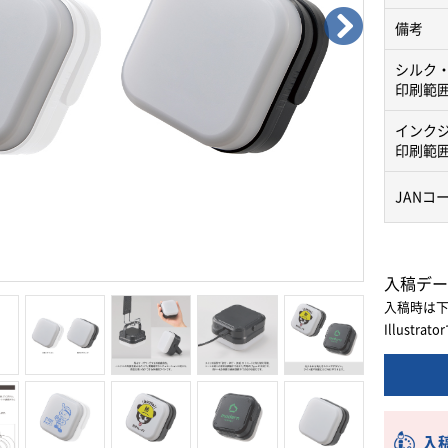
備考
シルク
印刷範
インク
印刷範
JANコ
入稿デー
入稿時は
Illust
入