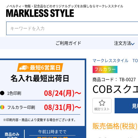
ノベルティ・物販・記念品などのオリジナルグッズを
お探しならマークレススタイル
ご利用ガイド
注文方法
マークレススタイル TO
フルカラー
名入れ最短出荷日
商品コード： TB-0027
COBス
08/24(月)〜
1色印刷
見
08/31(月)〜
フルカラー印刷
検討リスト
※印刷内容・商品により変動する場合がございます。
販売価格(税抜)
午前11時までで
商品のみ