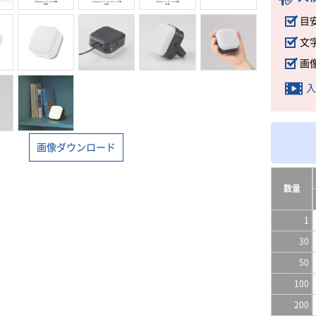
目
文
画
入
画像ダウンロード
数量
1
30
50
100
200