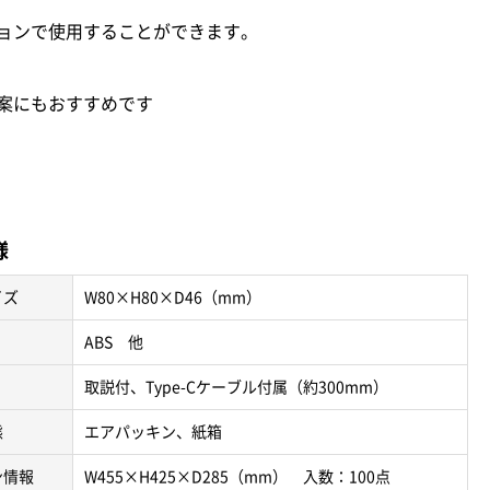
ョンで使用することができます。
案にもおすすめです
様
イズ
W80×H80×D46（mm）
ABS 他
取説付、Type-Cケーブル付属（約300mm）
態
エアパッキン、紙箱
ン情報
W455×H425×D285（mm） 入数：100点