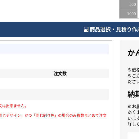
500
1000
商品選択・見積り作
か
※価
注文数
※ご
ださ
納
文は出来ません。
※お
あく
同じデザイン」かつ「同じ刷り色」の場合のみ複数まとめて注文
いま
詳し