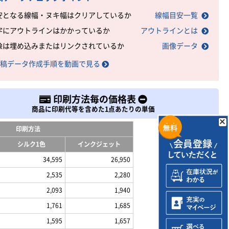
安となる線幅・ヌキ幅はクリアしているか
線幅目安一覧
字にアウトラインはかかっているか
アウトラインとは
像は埋め込みまたはリンクされているか
画像データ
稿データ作成手順を動画で見る
印刷方法毎の価格表
商品に印刷代等を含めた1点あたりの単価
印刷方法
シルク1色
インクジェット
34,595
26,950
2,535
2,280
2,093
1,940
1,761
1,685
1,595
1,657