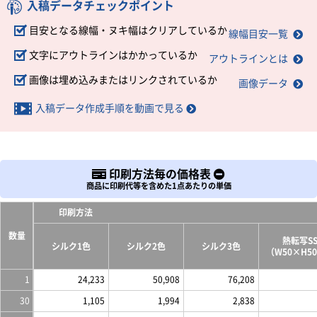
入稿データチェックポイント
目安となる線幅・ヌキ幅はクリアしているか
線幅目安一覧
文字にアウトラインはかかっているか
アウトラインとは
画像は埋め込みまたはリンクされているか
画像データ
入稿データ作成手順を動画で見る
印刷方法毎の価格表
商品に印刷代等を含めた1点あたりの単価
印刷方法
数量
熱転写S
シルク1色
シルク2色
シルク3色
（W50×H5
1
24,233
50,908
76,208
30
1,105
1,994
2,838