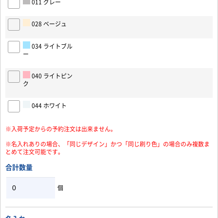
011 グレー
028 ベージュ
034 ライトブル
ー
お買い物を続ける
カートへ進む
040 ライトピン
ク
044 ホワイト
※入荷予定からの予約注文は出来ません。
※名入れありの場合、「同じデザイン」かつ「同じ刷り色」の場合のみ複数ま
とめて注文可能です。
合計数量
個