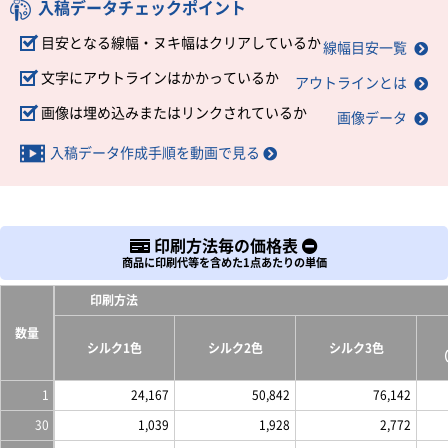
入稿データチェックポイント
目安となる線幅・ヌキ幅はクリアしているか
線幅目安一覧
文字にアウトラインはかかっているか
アウトラインとは
画像は埋め込みまたはリンクされているか
画像データ
入稿データ作成手順を動画で見る
印刷方法毎の価格表
商品に印刷代等を含めた1点あたりの単価
印刷方法
数量
シルク1色
シルク2色
シルク3色
（
1
24,167
50,842
76,142
30
1,039
1,928
2,772