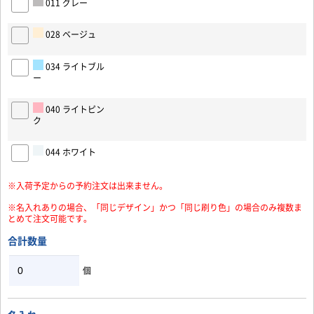
011 グレー
028 ベージュ
034 ライトブル
ー
お買い物を続ける
カートへ進む
040 ライトピン
ク
044 ホワイト
※入荷予定からの予約注文は出来ません。
※名入れありの場合、「同じデザイン」かつ「同じ刷り色」の場合のみ複数ま
とめて注文可能です。
合計数量
個