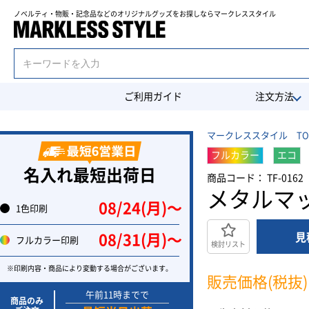
ノベルティ・物販・記念品などのオリジナルグッズを
お探しならマークレススタイル
ご利用ガイド
注文方法
マークレススタイル TO
フルカラー
エコ
名入れ最短出荷日
商品コード： TF-0162
メタルマ
08/24(月)〜
1色印刷
見
08/31(月)〜
フルカラー印刷
検討リスト
※印刷内容・商品により変動する場合がございます。
販売価格(税抜)
午前11時までで
商品のみ