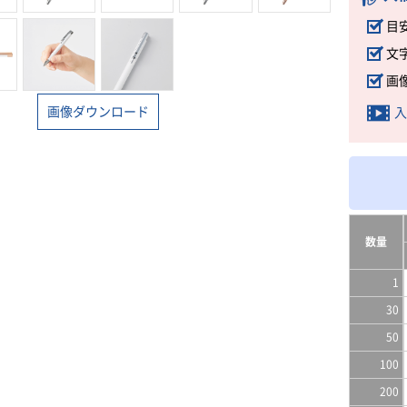
目
文
画
画像ダウンロード
入
数量
1
30
50
100
200