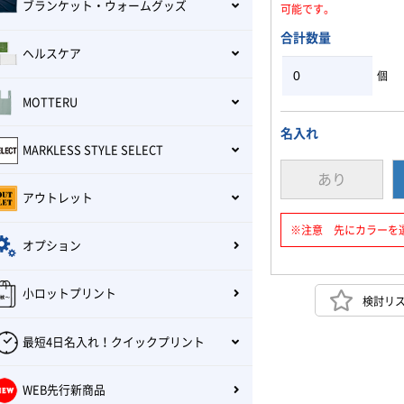
ブランケット・ウォームグッズ
可能です。
合計数量
ヘルスケア
個
MOTTERU
名入れ
MARKLESS STYLE SELECT
あり
アウトレット
※注意 先にカラーを
オプション
小ロットプリント
検討リ
最短4日名入れ！クイックプリント
WEB先行新商品