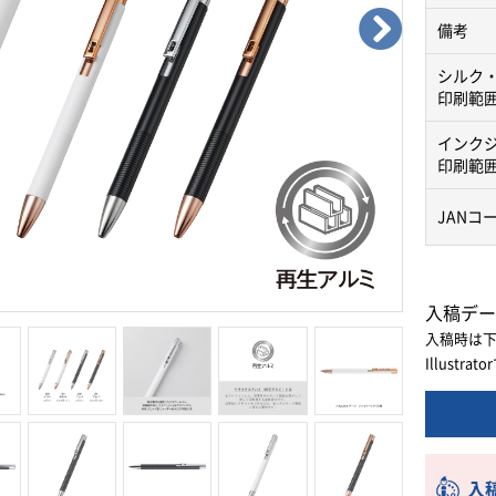
備考
シルク
印刷範
インク
印刷範
JANコ
入稿デー
入稿時は
Illust
入