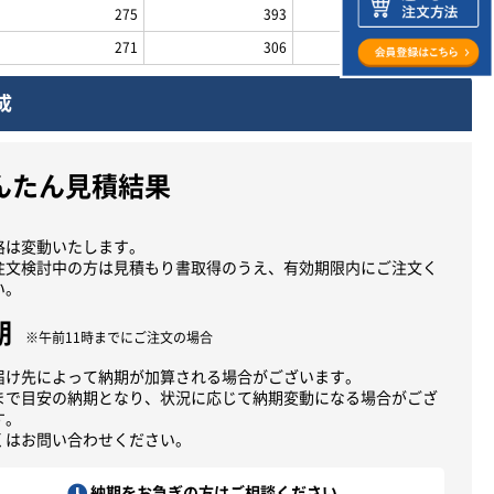
275
393
309
271
306
296
成
んたん見積結果
格は変動いたします。
注文検討中の方は見積もり書取得のうえ、有効期限内にご注文く
い。
期
※午前11時までにご注文の場合
届け先によって納期が加算される場合がございます。
まで目安の納期となり、状況に応じて納期変動になる場合がござ
す。
くはお問い合わせください。
納期をお急ぎの方はご相談ください