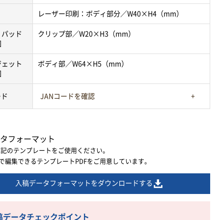
レーザー印刷：ボディ部分／W40×H4（mm）
・パッド
クリップ部／W20×H3（mm）
囲
ジェット
ボディ部／W64×H5（mm）
囲
ード
JANコードを確認
タフォーマット
下記のテンプレートをご使用ください。
ratorで編集できるテンプレートPDFをご用意しています。
入稿データフォーマットをダウンロードする
稿データチェックポイント