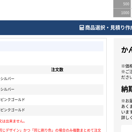
500
1000
商品選択・見積り作
か
※価
注文数
※ご
ださ
×シルバー
納
×シルバー
×ピンクゴールド
※お
あく
×ピンクゴールド
いま
詳し
文は出来ません。
同じデザイン」かつ「同じ刷り色」の場合のみ複数まとめて注文