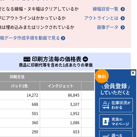
安となる線幅・ヌキ幅はクリアしているか
線幅目安一覧
字にアウトラインはかかっているか
アウトラインとは
像は埋め込みまたはリンクされているか
画像データ
稿データ作成手順を動画で見る
印刷方法毎の価格表
商品に印刷代等を含めた1点あたりの単価
印刷方法
パッド1色
インクジェット
レーザー
14,272
86,845
22,275
688
3,107
955
501
1,952
661
360
1,086
440
290
653
330