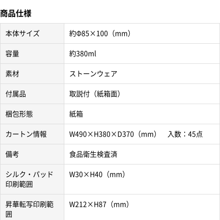
商品仕様
本体サイズ
約Φ85×100（mm）
容量
約380ml
素材
ストーンウェア
付属品
取説付（紙箱面）
梱包形態
紙箱
カートン情報
W490×H380×D370（mm） 入数：45点
備考
食品衛生検査済
シルク・パッド
W30×H40（mm）
印刷範囲
昇華転写印刷範
W212×H87（mm）
囲