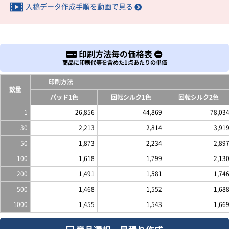
入稿データ作成手順を動画で見る
印刷方法毎の価格表
商品に印刷代等を含めた1点あたりの単価
印刷方法
数量
パッド1色
回転シルク1色
回転シルク2色
1
26,856
44,869
78,03
30
2,213
2,814
3,91
50
1,873
2,234
2,89
100
1,618
1,799
2,13
200
1,491
1,581
1,74
500
1,468
1,552
1,68
1000
1,455
1,543
1,66