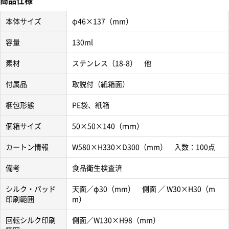
商品仕様
本体サイズ
φ46×137（mm）
容量
130ml
素材
ステンレス（18-8） 他
付属品
取説付（紙箱面）
梱包形態
PE袋、紙箱
個箱サイズ
50×50×140（ｍｍ）
カートン情報
W580×H330×D300（mm） 入数：100点
備考
食品衛生検査済
シルク・パッド
天面／φ30（mm） 側面 ／ W30×H30（m
印刷範囲
m）
回転シルク印刷
側面／W130×H98（mm）