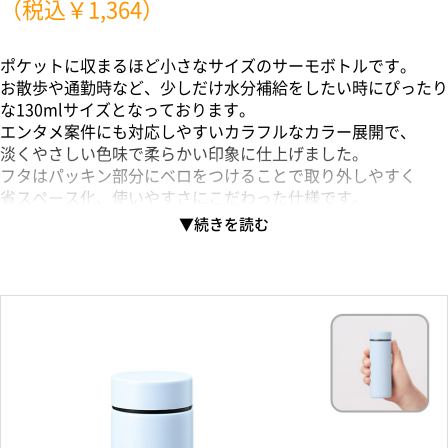
（税込￥1,364）
ポケットに収まるほど小さなサイズのサーモボトルです。
お散歩や通勤時など、少しだけ水分補給をしたい時にぴったり
な130mlサイズとなっております。
エンタメ案件にも対応しやすいカラフルなカラー展開で、
淡くやさしい色味で柔らかい印象に仕上げました。
フタはパッキン部分にベロをつけることで取り外しやすく
省スペース化、使いやすさにこだわった仕様です。
また真空層内に銅メッキ加工を行ったことで、優れた保温・保
冷効果を実現しました。
天面・側面ともに単色またはフルカラー印刷が可能で、
アパレルやコスメショップのノベルティや、エンタメ向けイベ
ントの物販品としてもご提案いただけます。
ぐるっと印刷できる回転インクジェット対応！
高い再現度でハイクオリティな印刷ができ、オリジナリティの
高いグッズをおつくりいただけます。
カラーボディにも印刷が可能なので、さまざまな案件やデザイ
ンにご提案いただけます。