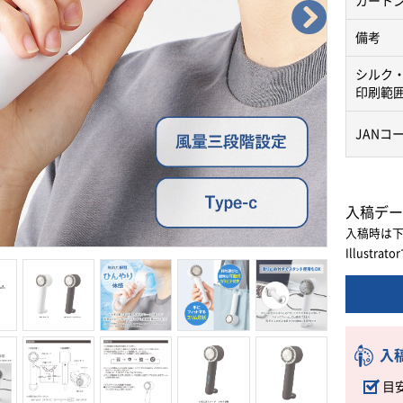
カート
備考
シルク
印刷範
JANコ
入稿デー
入稿時は
Illust
入
目