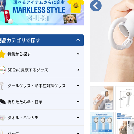
商品カテゴリで探す
特集から探す
SDGsに貢献するグッズ
クールグッズ・熱中症対策グッズ
折りたたみ傘・日傘
タオル・ハンカチ
バッグ