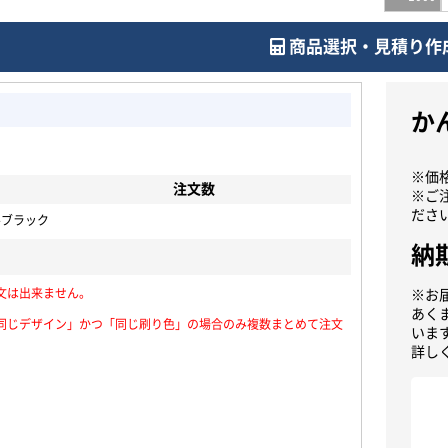
商品選択・見積り作
か
※価
注文数
※ご
ださ
ルブラック
納
文は出来ません。
※お
あく
同じデザイン」かつ「同じ刷り色」の場合のみ複数まとめて注文
いま
詳し