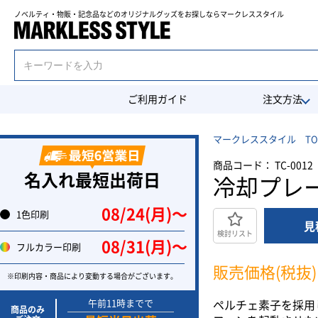
ノベルティ・物販・記念品などのオリジナルグッズを
お探しならマークレススタイル
ご利用ガイド
注文方法
マークレススタイル TO
商品コード： TC-0012
名入れ最短出荷日
冷却プレ
08/24(月)〜
1色印刷
見
検討リスト
08/31(月)〜
フルカラー印刷
販売価格(税抜)
※印刷内容・商品により変動する場合がございます。
午前11時までで
ペルチェ素子を採用
商品のみ