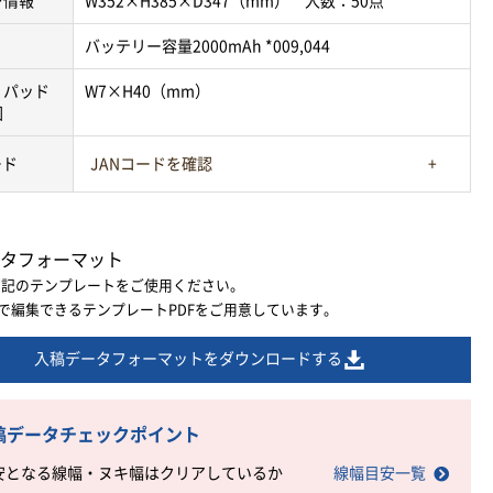
ン情報
W352×H385×D347（mm） 入数：50点
バッテリー容量2000mAh *009,044
・パッド
W7×H40（mm）
囲
ード
JANコードを確認
タフォーマット
下記のテンプレートをご使用ください。
ratorで編集できるテンプレートPDFをご用意しています。
入稿データフォーマットをダウンロードする
稿データチェックポイント
安となる線幅・ヌキ幅はクリアしているか
線幅目安一覧