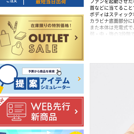
ご注文
ファンを起動させた
最短当日出荷
首などに当てること
ボディはスティック
カラビナ底面部分に
また本体は充電式で、
弱・中・強の3段階
企業やブランドロゴ
※ペルチェ素子とは
【商品仕様詳細】
充電時間：約3.5
※使用設定により異