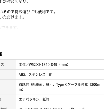
トが冷たくなり、
いるので持ち運びにも便利です。
いただけます。
もできます。
としてもぴったりです。
様
イズ
本体／W52×H184×D49（mm）
却プレート連続使用時間：約1時間
ABS、ステンレス 他
取説付（紙箱面、紙）、Type-Cケーブル付属（300m
m）
態
エアパッキン、紙箱