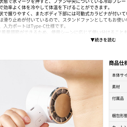
状態で氷マークを押すと、ファン中央についている冷却プレー
で効率よく体を冷やして体温を下げることができます。
状で握りやすく、またボディ下部には可動式カラビナが付いて
は滑り止めが付いているので、スタンドファンとしてもお使い
入力ポートはType-C仕様です。
で風量調節ができるため、使用シーンに応じて使い分けること
などワンポイント名入れをすれば、購入特典や高級ノベルティ
？ →
特徴やメリットなどの詳細はこちら
商品仕
本体サ
時間 ／ ファン連続使用時間：約1～12時間 ／ ファン＋冷
なります
素材
付属品
梱包形