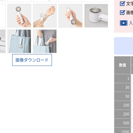
文
画
入
画像ダウンロード
数量
1
30
50
100
200
500
1000