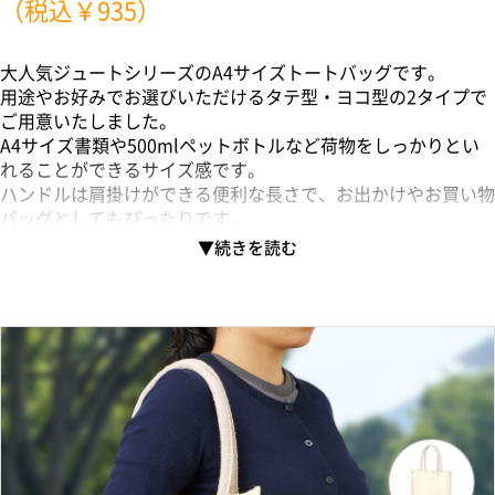
（税込￥935）
大人気ジュートシリーズのA4サイズトートバッグです。
用途やお好みでお選びいただけるタテ型・ヨコ型の2タイプで
ご用意いたしました。
A4サイズ書類や500mlペットボトルなど荷物をしっかりとい
れることができるサイズ感です。
ハンドルは肩掛けができる便利な長さで、お出かけやお買い物
バッグとしてもぴったりです。
単色印刷はもちろん、フルカラー印刷も可能なため
アパレルショップのノベルティや購入特典、食料品店の販促品
など
天然素材を生かして幅広くご提案していただけます。
別ページでナチュラルベージュカラーもご用意しております。
ジュートスクエアトート（ML）ヨコ型はこちら▼
https://stg.markless.jp/products/detail/3560