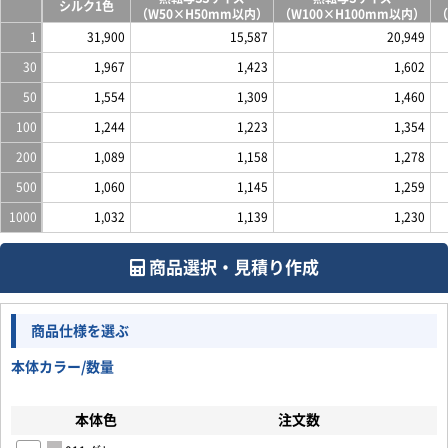
シルク1色
（W50×H50mm以内）
（W100×H100mm以内）
（
1
31,900
15,587
20,949
30
1,967
1,423
1,602
50
1,554
1,309
1,460
100
1,244
1,223
1,354
200
1,089
1,158
1,278
500
1,060
1,145
1,259
1000
1,032
1,139
1,230
商品選択・見積り作成
商品仕様を選ぶ
本体カラー/数量
本体色
注文数