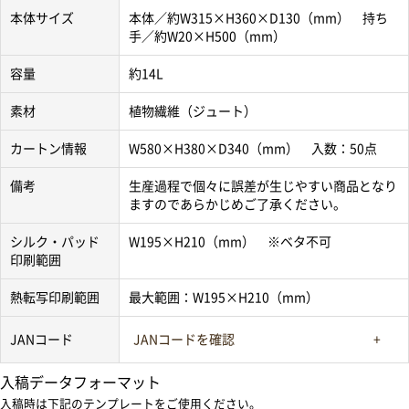
本体サイズ
本体／約W315×H360×D130（mm） 持ち
手／約W20×H500（mm）
容量
約14L
素材
植物繊維（ジュート）
カートン情報
W580×H380×D340（mm） 入数：50点
備考
生産過程で個々に誤差が生じやすい商品となり
ますのであらかじめご了承ください。
シルク・パッド
W195×H210（mm） ※ベタ不可
印刷範囲
熱転写印刷範囲
最大範囲：W195×H210（mm）
JANコード
JANコードを確認
入稿データフォーマット
入稿時は下記のテンプレートをご使用ください。