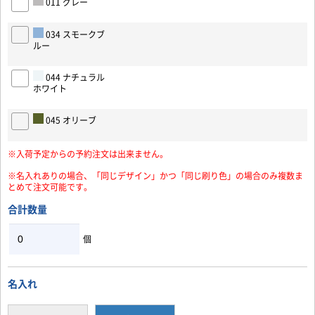
011 グレー
034 スモークブ
ルー
お買い物を続ける
カートへ進む
044 ナチュラル
ホワイト
045 オリーブ
※入荷予定からの予約注文は出来ません。
※名入れありの場合、「同じデザイン」かつ「同じ刷り色」の場合のみ複数ま
とめて注文可能です。
合計数量
個
名入れ