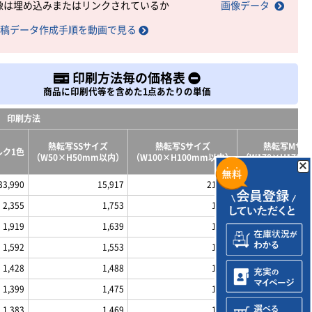
像は埋め込みまたはリンクされているか
画像データ
稿データ作成手順を動画で見る
印刷方法毎の価格表
商品に印刷代等を含めた1点あたりの単価
印刷方法
熱転写SSサイズ
熱転写Sサイズ
熱転写Mサ
ルク1色
（W50×H50mm以内）
（W100×H100mm以内）
（W170×H170
33,990
15,917
21,279
2,355
1,753
1,932
1,919
1,639
1,790
1,592
1,553
1,684
1,428
1,488
1,608
1,399
1,475
1,589
1,383
1,469
1,560