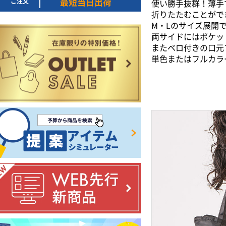
ご注文
最短当日出荷
使い勝手抜群！薄手
折りたたむことがで
M・Lのサイズ展開
両サイドにはポケッ
またベロ付きの口元
単色またはフルカラ