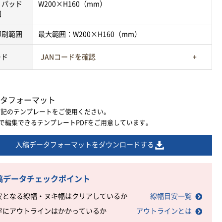
・パッド
W200×H160（mm）
囲
印刷範囲
最大範囲：W200×H160（mm）
ード
JANコードを確認
タフォーマット
下記のテンプレートをご使用ください。
ratorで編集できるテンプレートPDFをご用意しています。
入稿データフォーマットをダウンロードする
稿データチェックポイント
安となる線幅・ヌキ幅はクリアしているか
線幅目安一覧
字にアウトラインはかかっているか
アウトラインとは