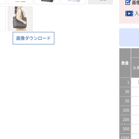
画
入
画像ダウンロード
数量
シ
1
30
50
100
200
500
1000