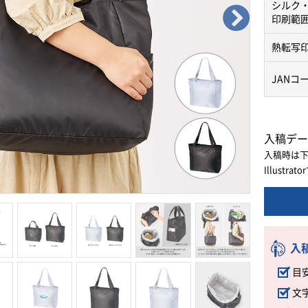
シルク
印刷範
熱転写
JANコ
入稿デー
入稿時は
Illust
入
目
文