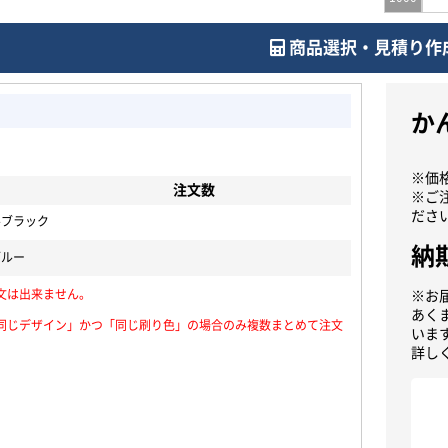
商品選択・見積り作
か
※価
注文数
※ご
ださ
ルブラック
納
ブルー
文は出来ません。
※お
あく
同じデザイン」かつ「同じ刷り色」の場合のみ複数まとめて注文
いま
詳し