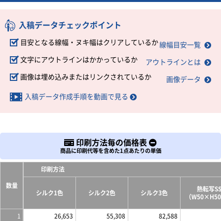
入稿データチェックポイント
目安となる線幅・ヌキ幅はクリアしているか
線幅目安一覧
文字にアウトラインはかかっているか
アウトラインとは
画像は埋め込みまたはリンクされているか
画像データ
入稿データ作成手順を動画で見る
印刷方法毎の価格表
商品に印刷代等を含めた1点あたりの単価
印刷方法
数量
熱転写S
シルク1色
シルク2色
シルク3色
（W50×H5
1
26,653
55,308
82,588