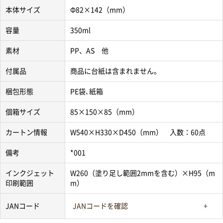
本体サイズ
Φ82×142（mm）
容量
350ml
素材
PP、AS 他
付属品
商品に台紙は含まれません。
梱包形態
PE袋､紙箱
個箱サイズ
85×150×85（mm）
カートン情報
W540×H330×D450（mm） 入数：60点
備考
*001
インクジェット
W260（塗り足し範囲2mmを含む）×H95（m
印刷範囲
m）
JANコード
JANコードを確認