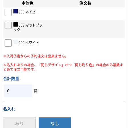
本体色
注文数
006 ネイビー
009 マットブラ
ック
お買い物を続ける
カートへ進む
044 ホワイト
※入荷予定からの予約注文は出来ません。
※名入れありの場合、「同じデザイン」かつ「同じ刷り色」の場合のみ複数ま
とめて注文可能です。
合計数量
個
名入れ
あり
なし