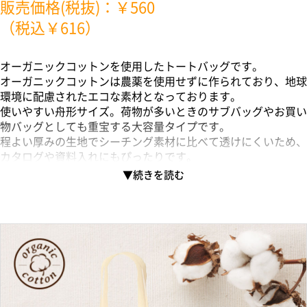
販売価格(税抜)：￥560
（税込￥616）
オーガニックコットンを使用したトートバッグです。
オーガニックコットンは農薬を使用せずに作られており、地球
環境に配慮されたエコな素材となっております。
使いやすい舟形サイズ。荷物が多いときのサブバッグやお買い
物バッグとしても重宝する大容量タイプです。
程よい厚みの生地でシーチング素材に比べて透けにくいため、
カタログや資料入れにもぴったりです。
本体色はナチュラルの他に、別ページにて有色ボディもご用意
しております。
シルク印刷はもちろん、熱転写・インクジェット印刷でフルカ
ラーも対応しております。
展示会のノベルティやサブバッグとしておすすめのアイテムで
す。