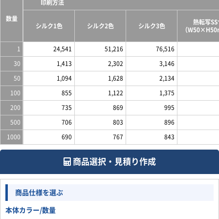
印刷方法
数量
熱転写S
シルク1色
シルク2色
シルク3色
（W50×H5
1
24,541
51,216
76,516
30
1,413
2,302
3,146
50
1,094
1,628
2,134
100
855
1,122
1,375
200
735
869
995
500
706
803
896
1000
690
767
843
商品選択・見積り作成
商品仕様を選ぶ
本体カラー/数量