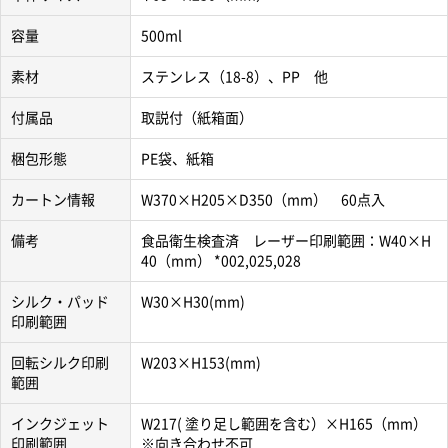
容量
500ml
素材
ステンレス（18-8）、PP 他
付属品
取説付（紙箱面）
梱包形態
PE袋、紙箱
カートン情報
W370×H205×D350（mm） 60点入
備考
食品衛生検査済 レーザー印刷範囲：W40×H
40（mm） *002,025,028
シルク・パッド
W30×H30(mm)
印刷範囲
回転シルク印刷
W203×H153(mm)
範囲
インクジェット
W217( 塗り足し範囲を含む）×H165（mm）
印刷範囲
※向き合わせ不可