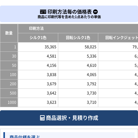
印刷方法毎の価格表
商品に印刷代等を含めた1点あたりの単価
印刷方法
数量
シルク1色
回転シルク1色
回転インクジェッ
1
35,365
58,025
79
30
4,581
5,336
6
50
4,156
4,610
5
100
3,838
4,065
4
200
3,679
3,792
4
500
3,642
3,730
4
1000
3,623
3,710
4
商品選択・見積り作成
商品仕様を選ぶ