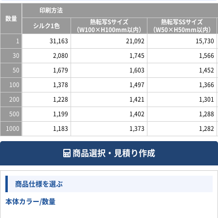
印刷方法
数量
熱転写Sサイズ
熱転写SSサイズ
シルク1色
（W100×H100mm以内）
（W50×H50mm以内）
1
31,163
21,092
15,730
30
2,080
1,745
1,566
50
1,679
1,603
1,452
100
1,378
1,497
1,366
200
1,228
1,421
1,301
500
1,199
1,402
1,288
1000
1,183
1,373
1,282
商品選択・見積り作成
商品仕様を選ぶ
本体カラー/数量