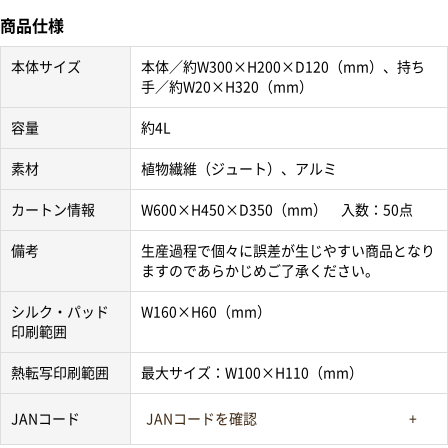
商品仕様
本体サイズ
本体／約W300×H200×D120（mm）、持ち
手／約W20×H320（mm）
容量
約4L
素材
植物繊維（ジュート）、アルミ
カートン情報
W600×H450×D350（mm） 入数：50点
備考
生産過程で個々に誤差が生じやすい商品となり
ますのであらかじめご了承ください。
シルク・パッド
W160×H60（mm）
印刷範囲
熱転写印刷範囲
最大サイズ：W100×H110（mm）
JANコード
JANコードを確認