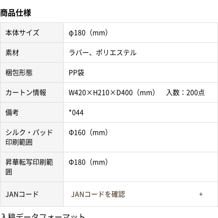
商品仕様
本体サイズ
φ180（mm）
素材
ラバー、ポリエステル
梱包形態
PP袋
カートン情報
W420×H210×D400（mm） 入数：200点
備考
*044
シルク・パッド
Φ160（mm）
印刷範囲
昇華転写印刷範
Φ180（mm）
囲
JANコード
JANコードを確認
入稿データフォーマット