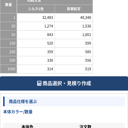
印刷方法
数量
シルク1色
昇華転写
1
32,483
40,348
30
1,274
1,536
50
843
1,001
100
520
599
200
359
585
500
330
556
1000
314
519
商品選択・見積り作成
商品仕様を選ぶ
本体カラー/数量
本体色
注文数