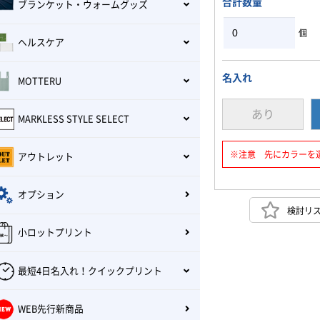
合計数量
ブランケット・ウォームグッズ
個
ヘルスケア
名入れ
MOTTERU
あり
MARKLESS STYLE SELECT
※注意 先にカラーを
アウトレット
オプション
検討リ
小ロットプリント
最短4日名入れ！クイックプリント
WEB先行新商品