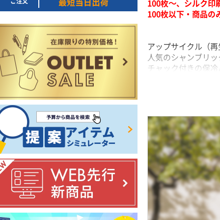
ご注文
最短当日出荷
100枚～、シルク
100枚以下・商品
アップサイクル（再
人気のシャンブリッ
チャック付きの保冷
S、Mの2サイズ展
デニムの定番カラー
ちょっとしたお出か
※こちらの商品は生
また、主な素材はポ