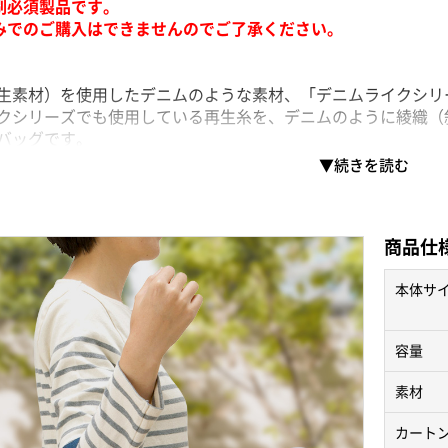
印刷必須製品です。
のみでのご購入はできませんのでご了承ください。
生素材）を使用したデニムのような素材、「デニムライクシリ
クシリーズでも使用している再生糸を、デニムのように綾織（
バッグです。
開でSサイズはランチボックスを入れたり、ちょっとしたお出か
のインディゴに加え、ブラックとベージュ（チノカラー）が新
けに最適なデニム生地のトートバッグで、アパレル利用やアー
地の端切れなどと細かく粉砕して糸を撚って織り上げるため、
商品仕
リエステルやコットンとなりますが、その混率も生産毎に変
本体サ
容量
素材
カート