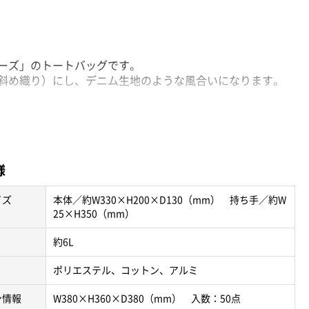
ーズ」のトートバッグです。
斜め織り）にし、デニム生地のような風合いになります。
け時に便利なサイズです。
登場して３色展開となっております。
ティスト物販、個人利用など幅広くご利用いただけます。
ネップ（小さな糸の固まり)が出る場合があります。
様
動します。
イズ
本体／約W330×H200×D130（mm） 持ち手／約W
25×H350（mm）
約6L
ポリエステル、コットン、アルミ
ン情報
W380×H360×D380（mm） 入数：50点