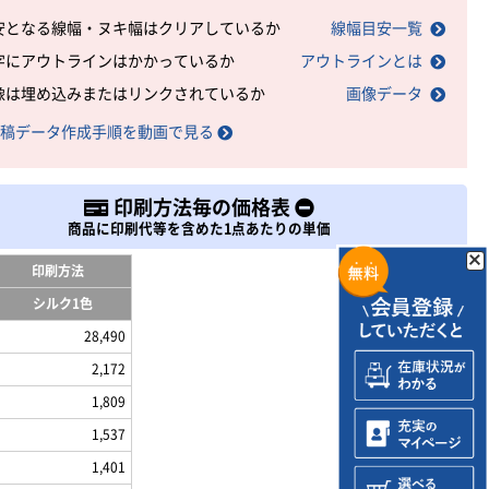
安となる線幅・ヌキ幅はクリアしているか
線幅目安一覧
字にアウトラインはかかっているか
アウトラインとは
像は埋め込みまたはリンクされているか
画像データ
稿データ作成手順を動画で見る
印刷方法毎の価格表
商品に印刷代等を含めた1点あたりの単価
印刷方法
シルク1色
28,490
2,172
1,809
1,537
1,401