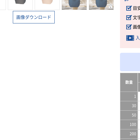
目
画像ダウンロード
文
画
入
数量
1
30
50
100
200