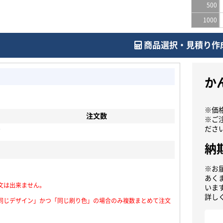
500
1000
商品選択・見積り作
か
※価
注文数
※ご
ださ
ゴ
納
※お
あく
文は出来ません。
いま
詳し
同じデザイン」かつ「同じ刷り色」の場合のみ複数まとめて注文