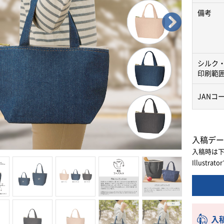
備考
シルク
印刷範
JANコ
入稿デー
入稿時は
Illust
入