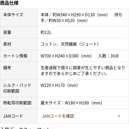
商品仕様
本体サイズ
本体／約W340×H290×D130（mm） 持ち
手／約W30×H520（mm）
容量
約12L
素材
コットン、天然繊維（ジュート）
カートン情報
W700×H240×D380（mm） 入数：30点
備考
生産過程で個々に誤差が生じやすい商品となり
ますのであらかじめご了承ください。
シルク・パッド
W220×H170（mm）
印刷範囲
熱転写印刷範囲
最大サイズ：W180×H180（mm）
JANコード
JANコードを確認