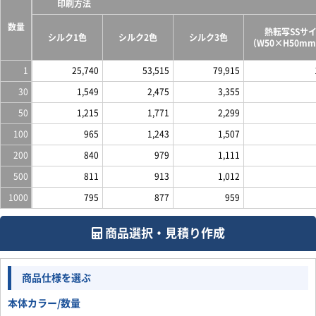
印刷方法
数量
熱転写SSサ
シルク1色
シルク2色
シルク3色
（W50×H50m
1
25,740
53,515
79,915
30
1,549
2,475
3,355
50
1,215
1,771
2,299
100
965
1,243
1,507
200
840
979
1,111
500
811
913
1,012
1000
795
877
959
商品選択・見積り作成
商品仕様を選ぶ
本体カラー/数量