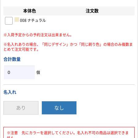
本体色
注文数
お買い物を続ける
カートへ進む
008 ナチュラル
※入荷予定からの予約注文は出来ません。
※名入れありの場合、「同じデザイン」かつ「同じ刷り色」の場合のみ複数ま
とめて注文可能です。
合計数量
個
名入れ
あり
なし
※注意 先にカラーを選択してください。名入れ不可の商品は選択できま
せん。