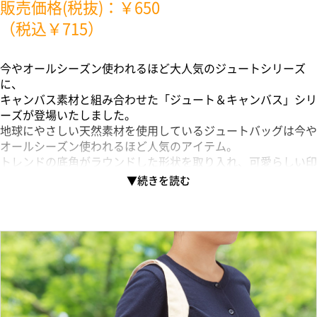
販売価格(税抜)：￥650
（税込￥715）
今やオールシーズン使われるほど大人気のジュートシリーズ
に、
キャンバス素材と組み合わせた「ジュート＆キャンバス」シリ
ーズが登場いたしました。
地球にやさしい天然素材を使用しているジュートバッグは今や
オールシーズン使われるほど人気のアイテム。
トレンドの底角がラウンドした形状を取り入れ、可愛らしい印
象のバックになりました。
シルク印刷、熱転写印刷対応なのでより幅広いクライアントに
提案できるアイテムになっています。
S・M・Lサイズのバリエーションがあり、ＭサイズはＡ４書類
がぴったり入るサイズ感。ショルダーバックとしても活用でき
ます。
キャンバス素材と組み合わせたことで、細かい線の名入れが可
能です。
熱転写でフルカラー印刷が可能ですので、ノベルティ・物販品