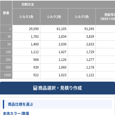
印刷方法
数量
熱転写
シルク1色
シルク2色
シルク3色
（W50×H
1
29,590
61,105
91,245
30
1,783
2,834
3,839
50
1,400
2,030
2,633
100
1,112
1,427
1,729
200
968
1,126
1,277
500
939
1,060
1,178
1000
922
1,023
1,122
商品選択・見積り作成
商品仕様を選ぶ
本体カラー/数量