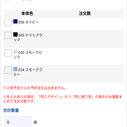
本体色
注文数
006 ネイビー
009 ナイトブラ
ック
お買い物を続ける
カートへ進む
030 スモークピ
ンク
034 スモークブ
ルー
※入荷予定からの予約注文は出来ません。
※名入れありの場合、「同じデザイン」かつ「同じ刷り色」の場合のみ複数ま
とめて注文可能です。
合計数量
個