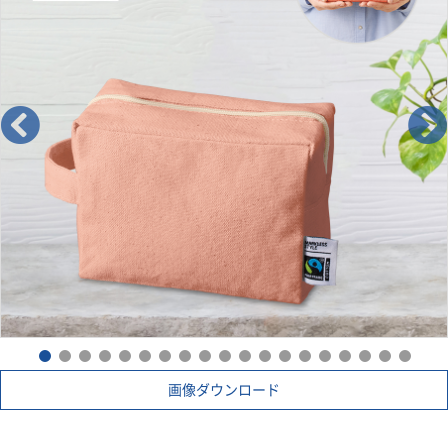
入することで、そのような国の人々の生活改善や自立を支援す
る活動です。
当製品に使用されているコットンもフェアトレード認証生産者
から基準に従って調達された認証コットンです。
▼国際フェアトレード認証コットンラベルとは？
国際フェアトレード認証ラベルは、その原料が生産されてか
ら、輸出入、加工、製造工程を経て「国際フェアトレード認証
製品」として完成品となるまでの各工程で、国際フェアトレー
ドラベル機構（Fairtrade International）が定めた国際フェア
トレード基準が守られていることを証明するラベルです。
つまり、この商品はフェアトレードだという証明書や目印のよ
うな役割をしています。
画像ダウンロード