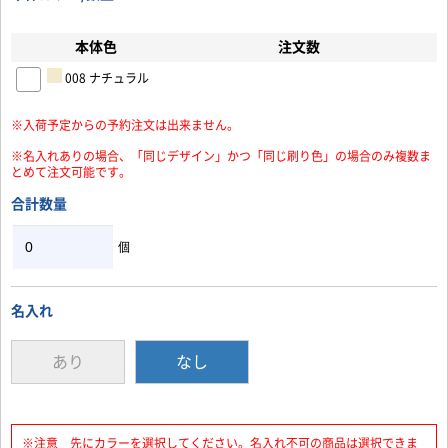
本体色
注文数
お買い物を続ける
カートへ進む
008 ナチュラル
※入荷予定からの予約注文は出来ません。
※名入れありの場合、「同じデザイン」かつ「同じ刷り色」の場合のみ複数ま
とめて注文可能です。
合計数量
個
名入れ
あり
なし
※注意 先にカラーを選択してください。名入れ不可の商品は選択できま