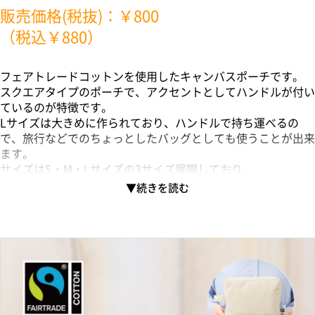
販売価格(税抜)：￥800
（税込￥880）
フェアトレードコットンを使用したキャンバスポーチです。
スクエアタイプのポーチで、アクセントとしてハンドルが付い
ているのが特徴です。
Lサイズは大きめに作られており、ハンドルで持ち運べるの
で、旅行などでのちょっとしたバッグとしても使うことが出来
ます。
サイズはS・M・Lサイズの3サイズ展開しており、
ご利用用途によって使い分けがしやすい商品です。
国際フェアトレード認証ラベル付きのアイテムとなっており、
SDGsやサスティナブルへの取り組みで企業価値を高められま
す。
▼フェアトレードとは？
フェアトレードとは発展途上国の原料や製品を適正な価格で購
入することで、そのような国の人々の生活改善や自治るを支援
する活動です。