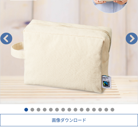
当製品に使用されているコットンもフェアトレード認証生産者
から基準に従って調達された認証コットンです。
▼国際フェアトレード認証コットンラベルとは？
国際フェアトレード認証ラベルは、その原料が生産されてか
ら、輸出入、加工、製造工程を経て「国際フェアトレード認証
製品」として完成品となるまでの各工程で、国際フェアトレー
ドラベル機構（Fairtrade International）が定めた国際フェア
トレード基準が守られていることを証明するラベルです。
つまり、この商品はフェアトレードだという証明書や目印のよ
うな役割をしています。
フェアトレード・ラベル・ジャパン公式サイト
画像ダウンロード