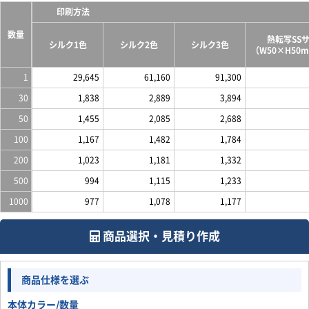
印刷方法
数量
熱転写SS
シルク1色
シルク2色
シルク3色
（W50×H50
1
29,645
61,160
91,300
30
1,838
2,889
3,894
50
1,455
2,085
2,688
100
1,167
1,482
1,784
200
1,023
1,181
1,332
500
994
1,115
1,233
1000
977
1,078
1,177
商品選択・見積り作成
商品仕様を選ぶ
本体カラー/数量