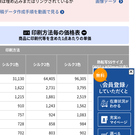
像は埋め込みまたはリンクされているか
画像データ
稿データ作成手順を動画で見る
印刷方法毎の価格表
商品に印刷代等を含めた1点あたりの単価
印刷方法
熱転写SSサイズ
シルク1色
シルク2色
シルク3色
（W50×H50mm以内）
31,130
64,405
96,305
14,234
1,622
2,731
3,795
1,059
1,215
1,881
2,519
944
910
1,243
1,562
859
757
924
1,083
793
728
858
984
781
702
803
902
757