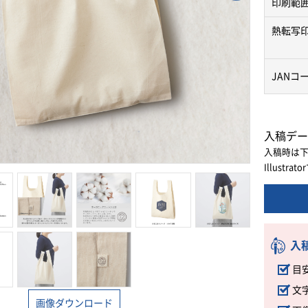
印刷範
熱転写
JANコ
入稿デー
入稿時は
Illust
入
目
文
画像ダウンロード