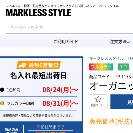
ノベルティ・物販・記念品などのオリジナルグッズを
お探しならマークレススタイル
ご利用ガイド
注文方法
マークレススタイル TO
フルカラー
エコ
名入れ最短出荷日
商品コード： TR-1173-
オーガニ
08/24(月)〜
1色印刷
見
08/31(月)〜
フルカラー印刷
検討リスト
※印刷内容・商品により変動する場合がございます。
販売価格(税抜)
午前11時までで
商品のみ