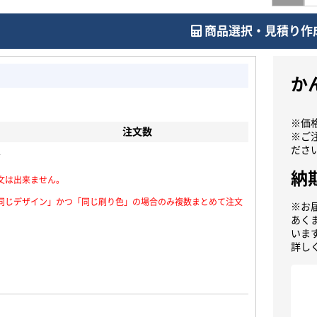
商品選択・見積り作
か
※価
注文数
※ご
ださ
ル
納
文は出来ません。
同じデザイン」かつ「同じ刷り色」の場合のみ複数まとめて注文
※お
あく
いま
詳し