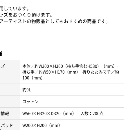
用しています。
ッズをおつくり頂けます。
アーティストの物販品としてもおすすめの商品です。
様
イズ
本体／約W300×H360（持ち手含むH530）（mm）･
持ち手／約W50×H170（mm）･折りたたみマチ／約
100（mm）
約9L
コットン
ン情報
W560×H320×D320（mm） 入数：200点
・パッド
W200×H200（mm）