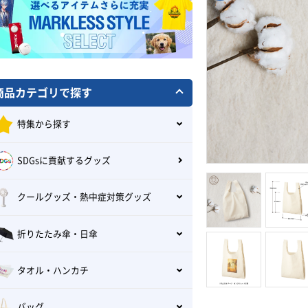
商品カテゴリで探す
特集から探す
SDGsに貢献するグッズ
クールグッズ・熱中症対策グッズ
折りたたみ傘・日傘
タオル・ハンカチ
バッグ